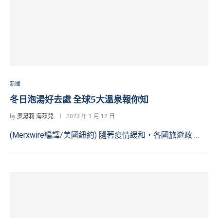
新聞
冬日泡湯好去處 全球5大溫泉報你知
by
奧黛莉 海茲兒
2023 年 1 月 12 日
(Merxwire編譯/美國紐約) 隨著疫情緩和，各國旅遊政 …