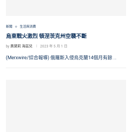
新聞
生活與消費
烏東戰火激烈 頓涅茨克州空襲不斷
by
奧黛莉 海茲兒
2023 年 5 月 1 日
(Merxwire/綜合報導) 俄羅斯入侵烏克蘭14個月有餘 …