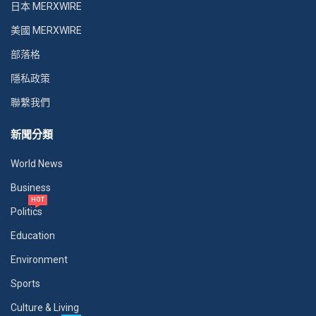
日本 MERXWIRE
美國 MERXWIRE
部落格
隱私政策
聯繫我們
新聞分類
World News
Business
HOT
Politics
Education
Environment
Sports
Culture & Living