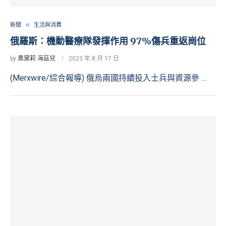
新聞
生活與消費
俄羅斯：機動醫療隊發揮作用 97%傷兵重返崗位
by
奧黛莉 海茲兒
2023 年 8 月 17 日
(Merxwire/綜合報導) 俄烏兩國持續投入士兵與資源參 …