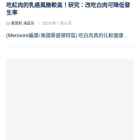
吃紅肉的乳癌風險較高！研究：改吃白肉可降低發
生率
by
奧黛莉 海茲兒
2024 年 1 月 6 日
(Merxwire編譯/美國華盛頓特區) 吃白肉真的比較健康 …