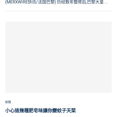
(MERXWIRE快讯/法国巴黎) 历经数年整修后,巴黎大皇 …
新聞
小心這幾種肥皂味讓你變蚊子天菜