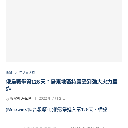
新聞
生活與消費
俄烏戰爭第128天：烏東地區持續受到強大火力轟
炸
by
奧黛莉 海茲兒
2022 年 7 月 2 日
(Merxwire/綜合報導) 烏俄戰爭進入第128天，根據 …