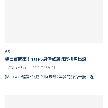
新聞
機票買起來！TOP5最佳旅遊城市排名出爐
by
奧黛莉 海茲兒
2022 年 11 月 6 日
(Merxwire編譯/台灣台北) 歷經2年多的疫情干擾，近 …