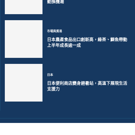
動換機潮
市場與貿易
日本農產食品出口創新高，綠茶、鰤魚帶動
上半年成長逾一成
日本
日本便利商店變身避暑站，高溫下展現生活
支援力
©2018~2026 大洋聯合商訊版權所有. 電子郵件:
help@merxwire.com