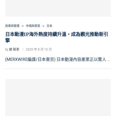
商業與管理
市場與貿易
日本
日本動漫IP海外熱度持續升溫，成為觀光推動新引
擎
by
趙 筱潔
2025 年 8 月 15 日
(MERXWIRE編譯/日本東京) 日本動漫內容產業正以驚人 …