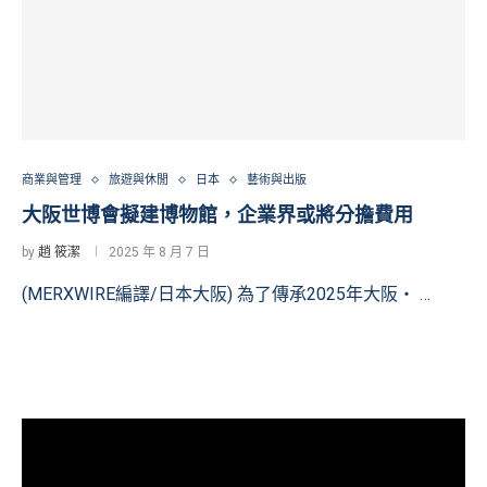
商業與管理
旅遊與休閒
日本
藝術與出版
大阪世博會擬建博物館，企業界或將分擔費用
by
趙 筱潔
2025 年 8 月 7 日
(MERXWIRE編譯/日本大阪) 為了傳承2025年大阪・ …