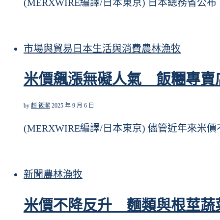
(MERXWIRE編譯/日本東京) 日本總務省公布，
市場與貿易
日本
生活與消費
農林漁牧
米價飆漲無礙人氣 飯糰專賣
by
趙 筱潔
2025 年 9 月 6 日
(MERXWIRE編譯/日本東京) 儘管近年來米
新聞
農林漁牧
米價不降反升 麵類與根莖蔬