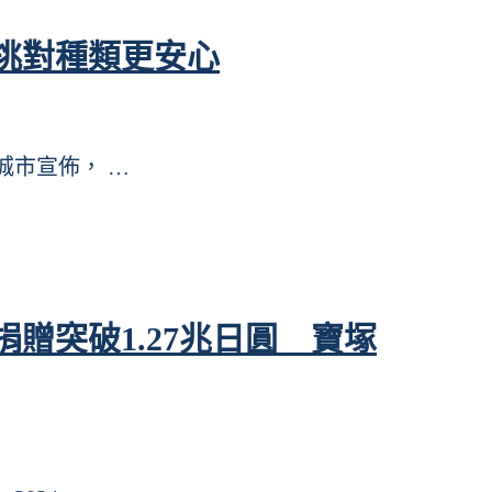
挑對種類更安心
個城市宣佈， …
捐贈突破1.27兆日圓 寶塚