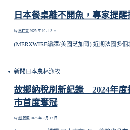
日本餐桌離不開魚，專家提醒
by
林佳雯
2025 年 10 月 3 日
(MERXWIRE編譯/美國芝加哥) 近期法國多
新聞
日本
農林漁牧
故鄉納稅刷新紀錄 2024年度
市首度奪冠
by
趙 筱潔
2025 年 9 月 12 日