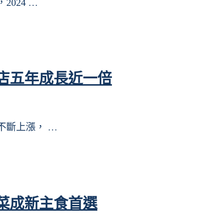
2024 …
店五年成長近一倍
價不斷上漲， …
菜成新主食首選