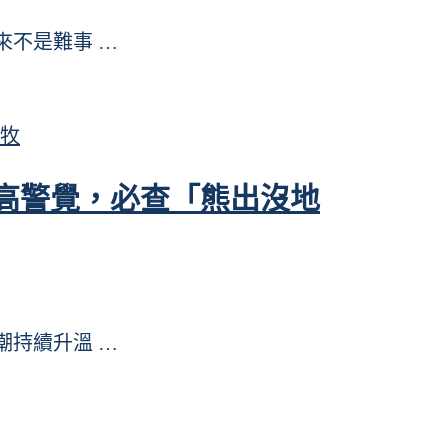
從來不是難事 …
牧
高警覺，必查「熊出沒地
熱潮持續升溫 …