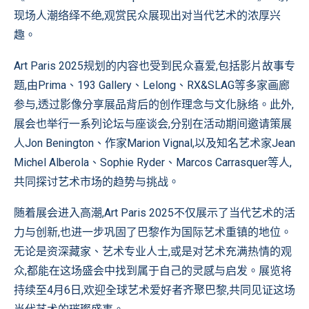
现场人潮络绎不绝,观赏民众展现出对当代艺术的浓厚兴
趣。
Art Paris 2025规划的内容也受到民众喜爱,包括影片故事专
题,由Prima、193 Gallery、Lelong、RX&SLAG等多家画廊
参与,透过影像分享展品背后的创作理念与文化脉络。此外,
展会也举行一系列论坛与座谈会,分别在活动期间邀请策展
人Jon Benington、作家Marion Vignal,以及知名艺术家Jean
Michel Alberola、Sophie Ryder、Marcos Carrasquer等人,
共同探讨艺术市场的趋势与挑战。
随着展会进入高潮,Art Paris 2025不仅展示了当代艺术的活
力与创新,也进一步巩固了巴黎作为国际艺术重镇的地位。
无论是资深藏家、艺术专业人士,或是对艺术充满热情的观
众,都能在这场盛会中找到属于自己的灵感与启发。展览将
持续至4月6日,欢迎全球艺术爱好者齐聚巴黎,共同见证这场