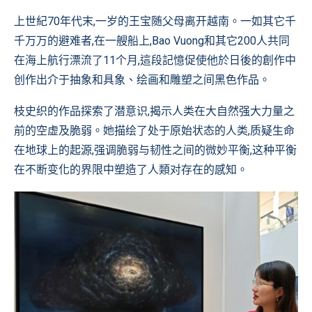
上世紀70年代末,一岁的王宝随父母离开越南。一如其它千
千万万的避难者,在一艘船上,Bao Vuong和其它200人共同
在海上航行漂流了11个月,這段記憶促使他於日後的創作中
创作出介于抽象和具象、绘画和雕塑之间黑色作品。
枝史织的作品探索了潜意识,揭示人类在大自然强大力量之
前的空虚及脆弱。她描绘了处于原始状态的人类,质疑生命
在地球上的起源,强调脆弱与韧性之间的微妙平衡,这种平衡
在不断变化的界限中塑造了人類对存在的感知。