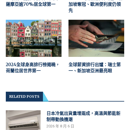
薩摩亞逾70%居全球第一
加坡奪冠、歐洲便利度仍領
先
2024全球身高排行榜揭曉，
全球薪資排行出爐：瑞士第
荷蘭位居世界第一
一、新加坡亞洲最亮眼
RELATED POSTS
日本冷氣出貨量增兩成，高溫與節能新
制帶動換機潮
2026 年 8 月 6 日