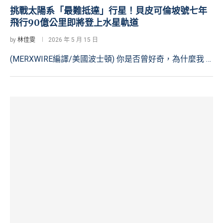
挑戰太陽系「最難抵達」行星！貝皮可倫坡號七年
飛行90億公里即將登上水星軌道
by
林佳雯
2026 年 5 月 15 日
(MERXWIRE編譯/美國波士頓) 你是否曾好奇，為什麼我 …