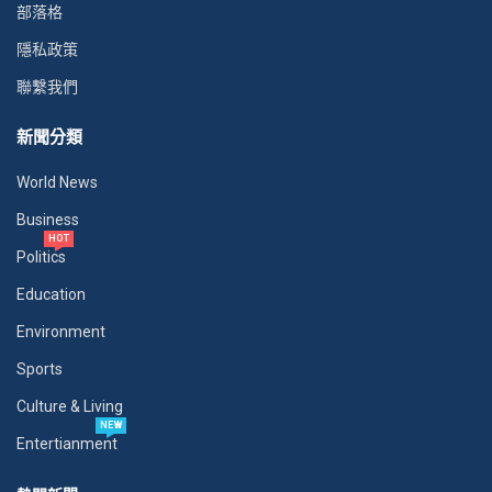
部落格
隱私政策
聯繫我們
新聞分類
World News
Business
HOT
Politics
Education
Environment
Sports
Culture & Living
NEW
Entertianment