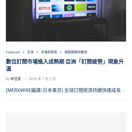
Featured
全球
市場與貿易
網路服務與應用
數位訂閱市場進入成熟期 亞洲「訂閱疲勞」現象升
溫
by
林佳雯
2026 年 7 月 2 日
(MERXWIRE編譯/日本東京) 全球訂閱經濟持續快速成長 …