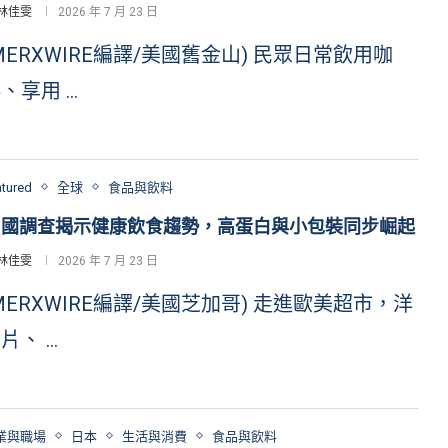
林佳雯
2026 年 7 月 23 日
MERXWIRE編譯/美國舊金山) 民眾日常飲用咖
、享用 …
atured
全球
食品與飲料
9國調查揭示健康飲食趨勢，高蛋白與小包裝同步崛起
林佳雯
2026 年 7 月 23 日
MERXWIRE編譯/美國芝加哥) 走進歐美超市，洋
片、 …
業與職場
日本
生活與消費
食品與飲料