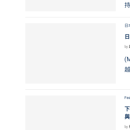
持
日
日
by
(
越
Fe
下
與
by