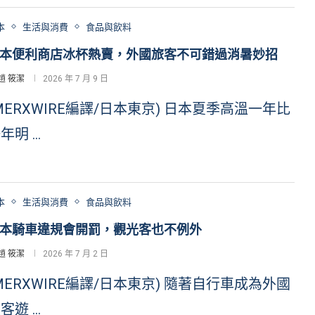
本
生活與消費
食品與飲料
本便利商店冰杯熱賣，外國旅客不可錯過消暑妙招
趙 筱潔
2026 年 7 月 9 日
MERXWIRE編譯/日本東京) 日本夏季高溫一年比
年明 …
本
生活與消費
食品與飲料
本騎車違規會開罰，觀光客也不例外
趙 筱潔
2026 年 7 月 2 日
MERXWIRE編譯/日本東京) 隨著自行車成為外國
客遊 …