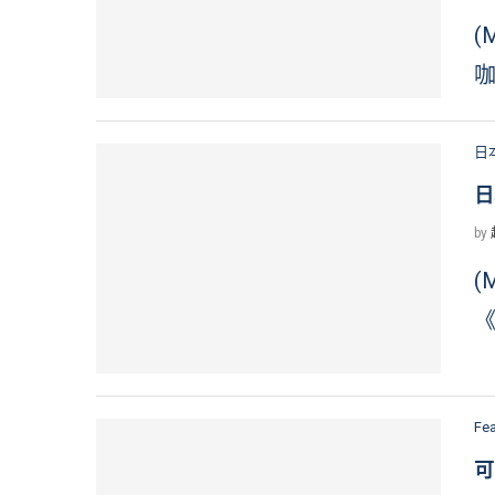
(
咖
日
日
by
(
《
Fe
可