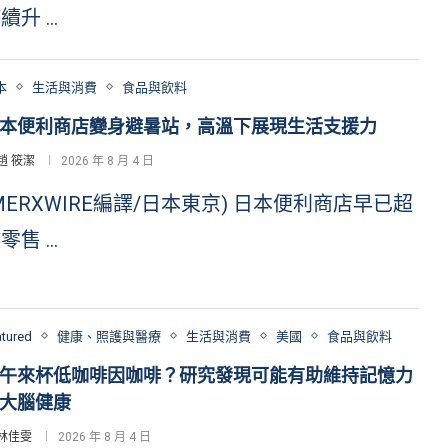
續升 …
本
生活與消費
食品與飲料
本便利商店變身避暑站，高溫下展現生活支援力
趙 筱潔
2026 年 8 月 4 日
MERXWIRE編譯/日本東京) 日本便利商店早已超
零售 …
atured
健康、照護與醫療
生活與消費
美國
食品與飲料
午來杯低咖啡因咖啡？研究發現可能有助維持記憶力
大腦健康
林佳雯
2026 年 8 月 4 日