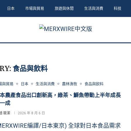
日本
市場與貿易
旅遊與休閒
生活與消費
科技
RY:
食品與飲料
場與貿易
日本
生活與消費
農林漁牧
食品與飲料
本農產食品出口創新高，綠茶、鰤魚帶動上半年成長
一成
趙 筱潔
2026 年 8 月 6 日
MERXWIRE編譯/日本東京) 全球對日本食品需求