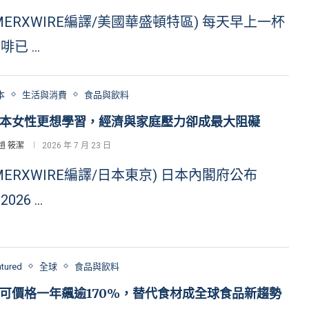
MERXWIRE編譯/美國華盛頓特區) 每天早上一杯
啡已 …
本
生活與消費
食品與飲料
本女性更想學習，經濟與家庭壓力卻成最大阻礙
趙 筱潔
2026 年 7 月 23 日
MERXWIRE編譯/日本東京) 日本內閣府公布
2026 …
atured
全球
食品與飲料
可價格一年飆逾170%，替代食材成全球食品新趨勢