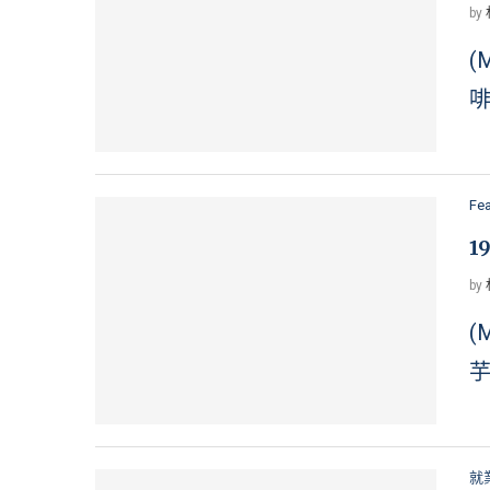
by
(
啡
Fe
1
by
(
芋
就