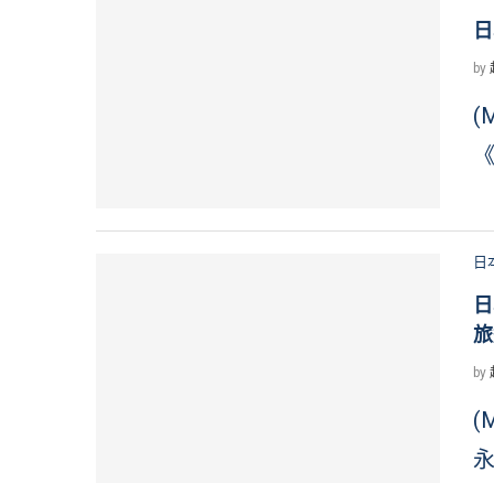
日
by
(
《
日
日
旅
by
(
永