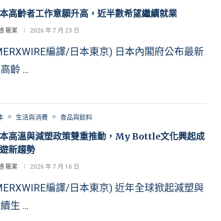
本高齡者工作意願升高，近半數希望繼續就業
趙 筱潔
2026 年 7 月 23 日
MERXWIRE編譯/日本東京) 日本內閣府公布最新
高齡 …
本
生活與消費
食品與飲料
本高溫與減塑政策雙重推動，My Bottle文化興起成
遊新趨勢
趙 筱潔
2026 年 7 月 16 日
MERXWIRE編譯/日本東京) 近年全球掀起減塑與
續生 …