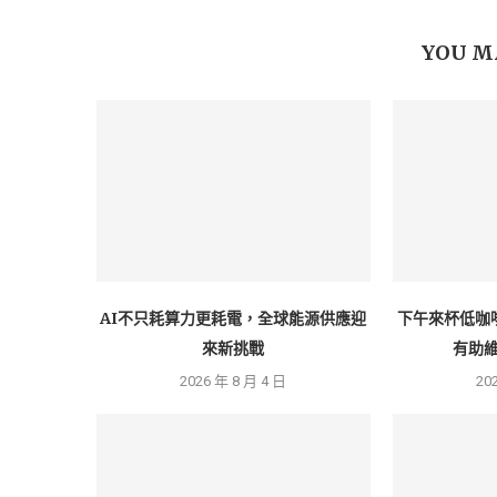
YOU M
AI不只耗算力更耗電，全球能源供應迎
下午來杯低咖
來新挑戰
有助維
2026 年 8 月 4 日
20