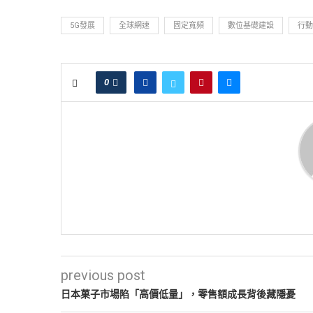
5G發展
全球網速
固定寬頻
數位基礎建設
行動
0
previous post
日本菓子市場陷「高價低量」，零售額成長背後藏隱憂