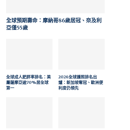
全球預期壽命：摩納哥86歲居冠、奈及利
亞僅55歲
全球成人肥胖率排名：美
2026全球護照排名出
屬薩摩亞逾70%居全球
爐：新加坡奪冠、歐洲便
第一
利度仍領先