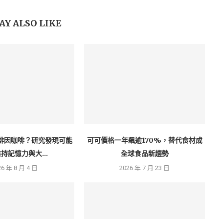
AY ALSO LIKE
啡因咖啡？研究發現可能
可可價格一年飆逾170%，替代食材成
持記憶力與大...
全球食品新趨勢
26 年 8 月 4 日
2026 年 7 月 23 日