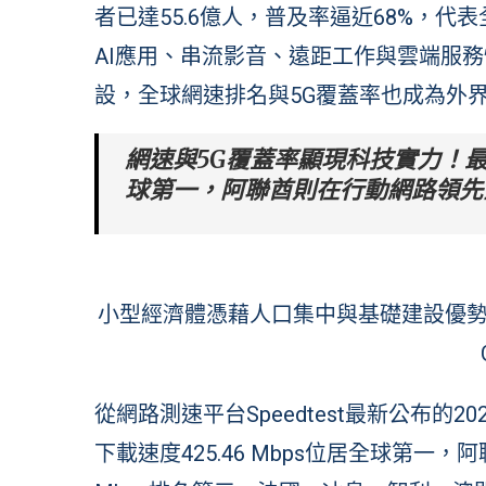
者已達55.6億人，普及率逼近68%，
AI應用、串流影音、遠距工作與雲端服
設，全球網速排名與5G覆蓋率也成為外
網速與5G覆蓋率顯現科技實力！
球第一，阿聯酋則在行動網路領先
小型經濟體憑藉人口集中與基礎建設優勢
從網路測速平台Speedtest最新公布的
下載速度425.46 Mbps位居全球第一，阿聯