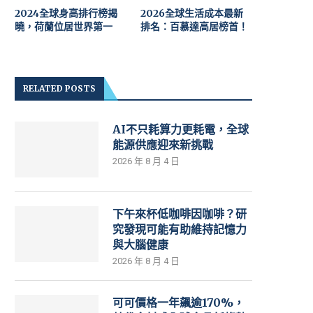
2024全球身高排行榜揭
2026全球生活成本最新
曉，荷蘭位居世界第一
排名：百慕達高居榜首！
RELATED POSTS
AI不只耗算力更耗電，全球
能源供應迎來新挑戰
2026 年 8 月 4 日
下午來杯低咖啡因咖啡？研
究發現可能有助維持記憶力
與大腦健康
2026 年 8 月 4 日
可可價格一年飆逾170%，