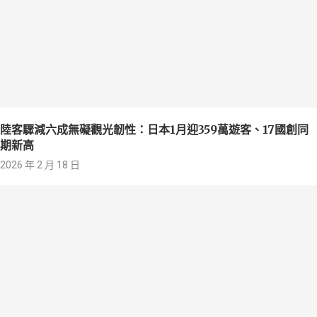
陸客驟減六成無礙觀光韌性：日本1月迎359萬遊客、17國創同
期新高
2026 年 2 月 18 日