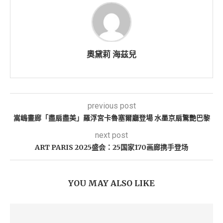
奧黛莉 海茲兒
previous post
嵩嶋畫廊「盡扇盡美」羅浮宮卡魯塞爾廳登場 水墨京扇驚艷巴黎
next post
ART PARIS 2025盛会：25国家170画廊携手登场
YOU MAY ALSO LIKE