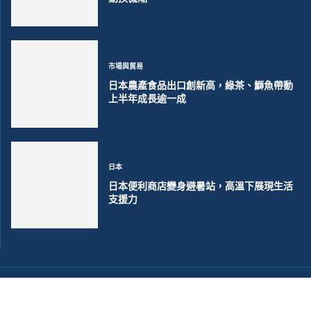
市場與貿易
日本農產食品出口創新高，綠茶、鰤魚帶動
上半年成長逾一成
日本
日本便利商店變身避暑站，高溫下展現生活
支援力
©2018~2026 大洋聯合商訊版權所有. 電子郵件:
help@merxwire.com