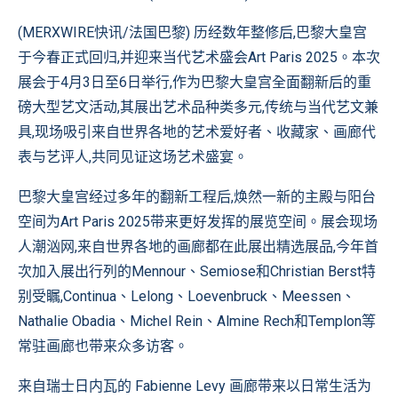
(MERXWIRE快讯/法国巴黎) 历经数年整修后,巴黎大皇宫
于今春正式回归,并迎来当代艺术盛会Art Paris 2025。本次
展会于4月3日至6日举行,作为巴黎大皇宫全面翻新后的重
磅大型艺文活动,其展出艺术品种类多元,传统与当代艺文兼
具,现场吸引来自世界各地的艺术爱好者、收藏家、画廊代
表与艺评人,共同见证这场艺术盛宴。
巴黎大皇宫经过多年的翻新工程后,焕然一新的主殿与阳台
空间为Art Paris 2025带来更好发挥的展览空间。展会现场
人潮汹网,来自世界各地的画廊都在此展出精选展品,今年首
次加入展出行列的Mennour、Semiose和Christian Berst特
别受瞩,Continua、Lelong、Loevenbruck、Meessen、
Nathalie Obadia、Michel Rein、Almine Rech和Templon等
常驻画廊也带来众多访客。
来自瑞士日内瓦的 Fabienne Levy 画廊带来以日常生活为