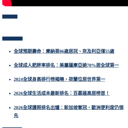
Follow Me
Popular Posts
全球預期壽命：摩納哥86歲居冠、奈及利亞僅55歲
全球成人肥胖率排名：美屬薩摩亞逾70%居全球第一
2024全球身高排行榜揭曉，荷蘭位居世界第一
2026全球生活成本最新排名：百慕達高居榜首！
2026全球護照排名出爐：新加坡奪冠、歐洲便利度仍領
先