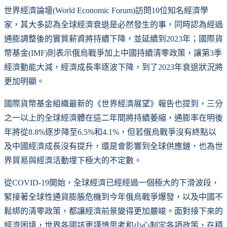
世界經濟論壇(World Economic Forum)訪問10位知名經濟學
家，其大多認為全球經濟衰退是必然發生的事，同時認為經過
通膨調整後的實質薪資將持續下降，並延續到2023年；國際貨
幣基金(IMF)則表示俄烏戰爭加上中國持續清零政策，讓第3季
經濟動能大減，經濟成長率逐波下降，到了2023年衰退狀況將
更加明顯。
國際貨幣基金組織最新的《世界經濟展望》報告也提到，三分
之一以上的全球經濟體在這二年間將持續萎縮，通膨率在明後
年將從8.8%逐步降至6.5%和4.1%，但若俄烏戰爭沒有終點以
及中國經濟成長沒有提升，還是會影響到全球供應鏈，也為世
界貿易與經濟活動埋下極大的不定數。
從COVID-19開始，全球經濟已經經過一個極大的下滑波段，
緊接著全球性通貨膨脹危機到今年俄烏戰爭爆發，以及中國不
鬆綁的清零政策，都讓經濟前景變得更加嚴峻。面對接下來的
經濟困境，世界各國該更謹慎思考和小心制定各項政策，在穩