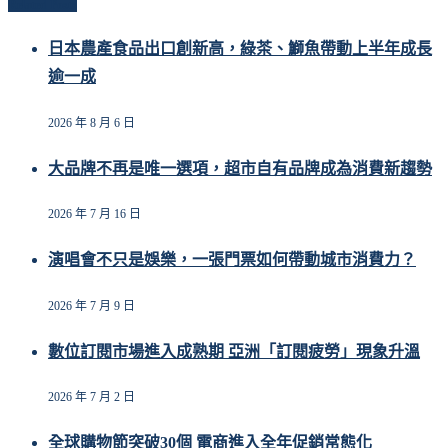
Related Posts
日本農產食品出口創新高，綠茶、鰤魚帶動上半年成長
逾一成
2026 年 8 月 6 日
大品牌不再是唯一選項，超市自有品牌成為消費新趨勢
2026 年 7 月 16 日
演唱會不只是娛樂，一張門票如何帶動城市消費力？
2026 年 7 月 9 日
數位訂閱市場進入成熟期 亞洲「訂閱疲勞」現象升溫
2026 年 7 月 2 日
全球購物節突破30個 電商進入全年促銷常態化