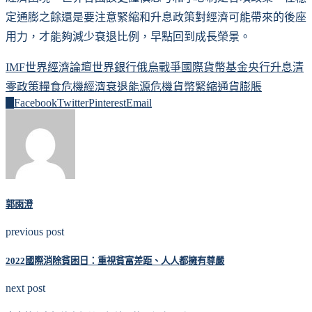
定通膨之餘還是要注意緊縮和升息政策對經濟可能帶來的後座
用力，才能夠減少衰退比例，早點回到成長榮景。
IMF
世界經濟論壇
世界銀行
俄烏戰爭
國際貨幣基金
央行升息
清
零政策
糧食危機
經濟衰退
能源危機
貨幣緊縮
通貨膨脹
0
Facebook
Twitter
Pinterest
Email
郭雨澄
previous post
2022國際消除貧困日：重視貧富差距、人人都擁有尊嚴
next post