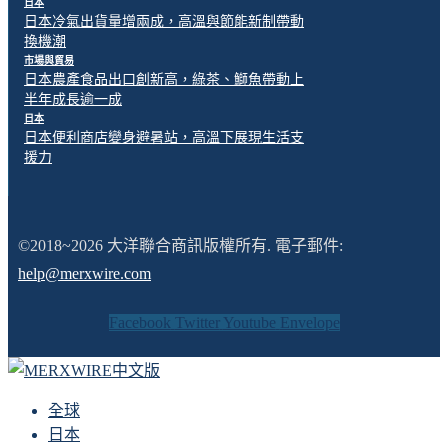
日本
日本冷氣出貨量增兩成，高溫與節能新制帶動
換機潮
市場與貿易
日本農產食品出口創新高，綠茶、鰤魚帶動上
半年成長逾一成
日本
日本便利商店變身避暑站，高溫下展現生活支
援力
©2018~2026 大洋聯合商訊版權所有. 電子郵件:
help@merxwire.com
Facebook
Twitter
Youtube
Envelope
全球
日本