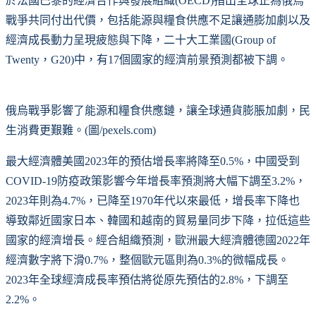
於法國巴黎的經濟合作與發展組織(OECD)指出全球正為俄烏
戰爭共同付出代價，包括能源與糧食供應不足讓通膨加劇以及
經濟成長動力呈現疲態與下降，二十大工業國(Group of
Twenty，G20)中，有17個國家的經濟前景預測都被下調。
俄烏戰爭影響了能源和糧食供應鏈，讓全球通貨膨脹加劇，民
生消費更艱難。(圖/pexels.com)
最大經濟體美國2023年的預估增長率將降至0.5%，中國受到
COVID-19防疫政策影響今年增長率預測將大幅下調至3.2%，
2023年則為4.7%，已降至1970年代以來最低，增長率下降也
導致鄰近國家日本、韓國和越南的貿易量同步下降，拉低這些
國家的經濟增長。經合組織預測，歐洲最大經濟體德國2022年
經濟數字將下滑0.7%，整個歐元區則為0.3%的微幅成長。
2023年全球經濟成長率預估將從原先預估的2.8%，下調至
2.2%。