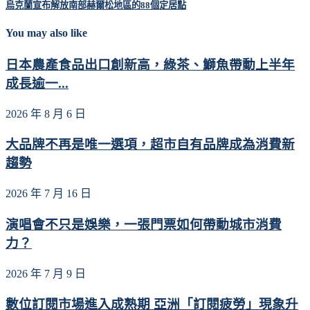
烏克蘭宣布解放南部赫爾松地區的88個定居點
You may also like
日本農產食品出口創新高，綠茶、鰤魚帶動上半年
成長逾一...
2026 年 8 月 6 日
大品牌不再是唯一選項，超市自有品牌成為消費新
趨勢
2026 年 7 月 16 日
演唱會不只是娛樂，一張門票如何帶動城市消費
力？
2026 年 7 月 9 日
數位訂閱市場進入成熟期 亞洲「訂閱疲勞」現象升