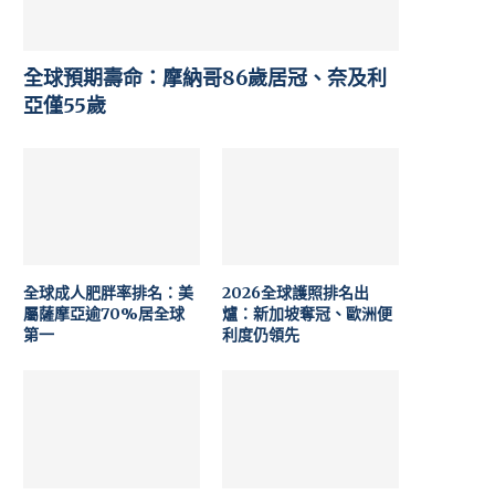
全球預期壽命：摩納哥86歲居冠、奈及利
亞僅55歲
全球成人肥胖率排名：美
2026全球護照排名出
屬薩摩亞逾70%居全球
爐：新加坡奪冠、歐洲便
第一
利度仍領先