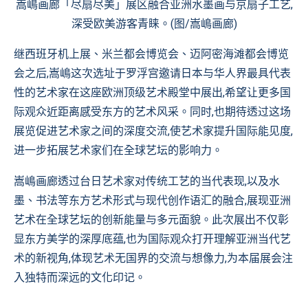
嵩嶋画廊「尽扇尽美」展区融合亚洲水墨画与京扇子工艺,
深受欧美游客青睐。(图/嵩嶋画廊)
继西班牙机上展、米兰都会博览会、迈阿密海滩都会博览
会之后,嵩嶋这次选址于罗浮宫邀请日本与华人界最具代表
性的艺术家在这座欧洲顶级艺术殿堂中展出,希望让更多国
际观众近距离感受东方的艺术风采。同时,也期待透过这场
展览促进艺术家之间的深度交流,使艺术家提升国际能见度,
进一步拓展艺术家们在全球艺坛的影响力。
嵩嶋画廊透过台日艺术家对传统工艺的当代表现,以及水
墨、书法等东方艺术形式与现代创作语汇的融合,展现亚洲
艺术在全球艺坛的创新能量与多元面貌。此次展出不仅彰
显东方美学的深厚底蕴,也为国际观众打开理解亚洲当代艺
术的新视角,体现艺术无国界的交流与想像力,为本届展会注
入独特而深远的文化印记。