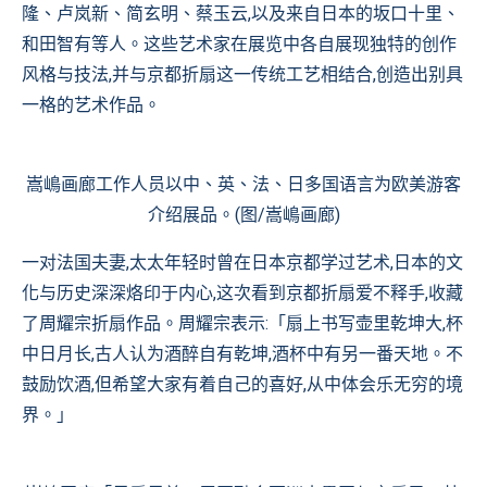
隆、卢岚新、简玄明、蔡玉云,以及来自日本的坂口十里、
和田智有等人。这些艺术家在展览中各自展现独特的创作
风格与技法,并与京都折扇这一传统工艺相结合,创造出别具
一格的艺术作品。
嵩嶋画廊工作人员以中、英、法、日多国语言为欧美游客
介绍展品。(图/嵩嶋画廊)
一对法国夫妻,太太年轻时曾在日本京都学过艺术,日本的文
化与历史深深烙印于内心,这次看到京都折扇爱不释手,收藏
了周耀宗折扇作品。周耀宗表示:「扇上书写壶里乾坤大,杯
中日月长,古人认为酒醉自有乾坤,酒杯中有另一番天地。不
鼓励饮酒,但希望大家有着自己的喜好,从中体会乐无穷的境
界。」