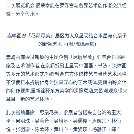
二次展览机会,很荣幸能在罗浮宫与各界艺术创作者交流经
验、分享传承。」
嵩嶋画廊「尽扇尽美」展区为大众呈现结合水墨与京扇子
的新颖艺术。(图/嵩嶋画廊)
嵩嶋画廊透过新颖的主题企划「尽扇尽美」汇集台日书画
家及艺术创作者,在京都折扇上呈现中国画、书法、流体画
等多元的艺术形式,巧妙融合东方传统技艺与当代艺术风格,
不仅使日本折扇化身为独具匠心的艺术载体,更藉由跨文化
的创作视角,重新诠释东方美学的深邃意涵,为欧洲观众带来
耳目一新的艺术体验。
此次嵩嶋画廊「尽扇尽美」参展者包括来自台湾的王大
平、何明珠、吴秀音、吴培基、吴欐樱、周耀宗、林仙
悦、张羽璇、陈孟环、黄川心、黄姿瑛、杨静江、郑自