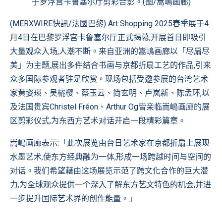
于罗浮宫卡鲁塞尔厅剪彩合影。(图/嵩嶋画廊)
(MERXWIRE快訊/法國巴黎) Art Shopping 2025春季展于4
月4日在巴黎罗浮宫卡鲁塞尔厅正式揭幕,开展首日即吸引
大量观众入场,人潮不断。来自亚洲的嵩嶋画廊以「尽扇尽
美」为主题,展出多件结合书画与京都折扇工艺的作品,引来
众多国际参观者驻足欣赏。现场包括受邀参展的台湾艺术
家黄姿瑛、吴欐樱、蔡玉云、简玄明、卢岚新、陈孟环,以
及法国贵宾Christel Fréon、Arthur Og皆亲临嵩嶋画廊的展
区剪彩仪式,为东西方艺术对话开启一段精彩篇章。
嵩嶋画廊表示:「此次展览由台日艺术家在京都折扇上展现
水墨艺术,使东方经典融为一体,形成一场跨越时间与空间的
对话。我们希望藉由这场展览示范了跨文化合作的巨大潜
力,为全球观众提供一个深入了解东方艺文特色的机会,并进
一步提升国际艺术界的创作能量。」