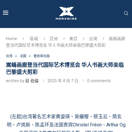
Home
區域
亞洲
東亞
台灣
嵩嶋画廊
登当代国际艺术博览会 华人书画大师亲临巴黎盛大剪彩
台灣
法國
藝術與出版
嵩嶋画廊登当代国际艺术博览会 华人书画大师亲临
巴黎盛大剪彩
written by
莊 伯倫
2025 年 4 月 7 日
0 comments
(左起)台湾著名艺术家黄姿瑛、吴欐樱、蔡玉云、简玄
明、卢岚新、陈孟环及法国贵宾Christel Fréon、Arthur Og