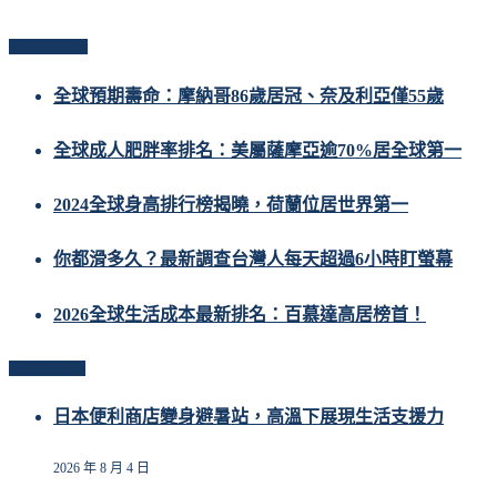
Popular Posts
全球預期壽命：摩納哥86歲居冠、奈及利亞僅55歲
全球成人肥胖率排名：美屬薩摩亞逾70%居全球第一
2024全球身高排行榜揭曉，荷蘭位居世界第一
你都滑多久？最新調查台灣人每天超過6小時盯螢幕
2026全球生活成本最新排名：百慕達高居榜首！
Related Posts
日本便利商店變身避暑站，高溫下展現生活支援力
2026 年 8 月 4 日