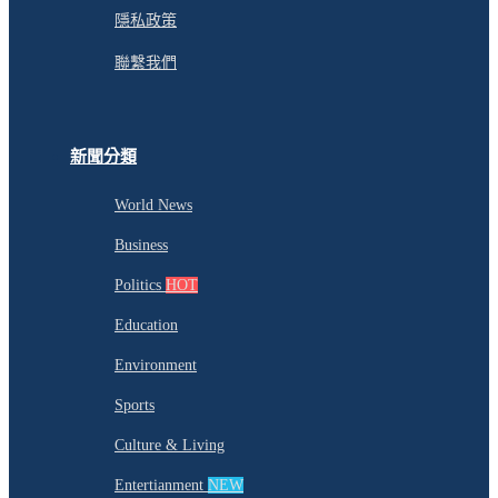
隱私政策
聯繫我們
新聞分類
World News
Business
Politics
HOT
Education
Environment
Sports
Culture & Living
Entertianment
NEW