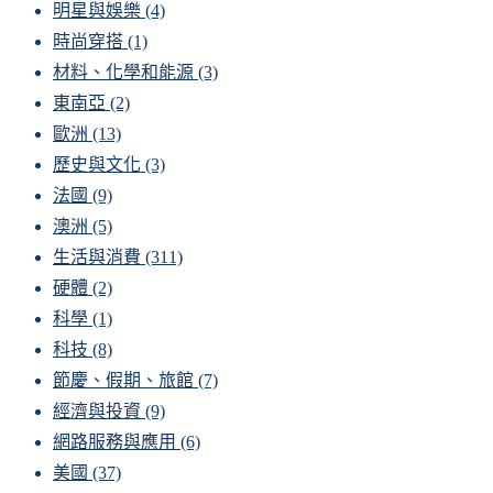
明星與娛樂
(4)
時尚穿搭
(1)
材料、化學和能源
(3)
東南亞
(2)
歐洲
(13)
歷史與文化
(3)
法國
(9)
澳洲
(5)
生活與消費
(311)
硬體
(2)
科學
(1)
科技
(8)
節慶、假期、旅館
(7)
經濟與投資
(9)
網路服務與應用
(6)
美國
(37)