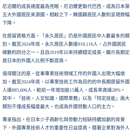
尼泊爾的成長速度最為亮眼，尼泊爾更取代巴西，成為日本第
五大外國居民來源國。相較之下，韓國籍居民人數則呈現微幅
下降。
在居留資格方面，「永久居民」仍是外國居民中人數最多的類
別。截至2024年底，永久居民人數達918,116人，占外國居民
總數約四分之一，且自2019年以來持續穩定成長，顯示長期定
居日本的外國人比例不斷提高。
值得關注的是，從事專業技術領域工作的外國人出現大幅增
加。截至2024年底，以專業技術工作為目的的中長期居留外國
人達885,606人，較前一年增加逾15萬人，成長率高達28%。
其中，「技術・人文知識・國際業務」以及「特定技能」兩大
類別不僅成長幅度最大，也成為外國勞動人口的主力。
專家指出，在日本少子高齡化與勞動力短缺持續加劇的背景
下，外國專業技術人才的重要性日益提高。隨著企業對海外人