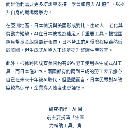
而是他們需要更多培訓與支持，學會如何與 AI 協作，以提
升自身的職場競爭力。
在亞洲地區，日本情況與美國形成對比。由於人口老化與
勞動力短缺，AI在日本被視為補足人手重要工具。根據
國
際貨幣基金組織
最新報告，日本勞工的AI曝險程度雖然低
於美國，但生成式AI導入正逐步提升整體生產效率。
此外，根據
跨國調查
美國約有69%勞工使用過生成式AI工
具，而日本僅31%。兩國都有約兩到三成的勞工表示擔心
自己在未來十年被AI取代，但整體而言，日本民眾對AI態
度較為保守，企業導入速度也更謹慎。
研究指出，AI 目
前主要扮演「生產
力輔助工具」角