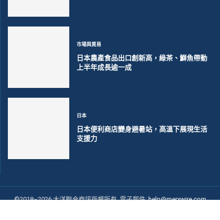
市場與貿易
日本農產食品出口創新高，綠茶、鰤魚帶動
上半年成長逾一成
日本
日本便利商店變身避暑站，高溫下展現生活
支援力
©2018~2026 大洋聯合商訊版權所有. 電子郵件:
help@merxwire.com