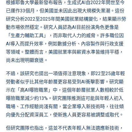
根據
耶魯大學最新發布報告
，生成式AI自2022年問世至今
已運作33個月，但美國並未因此出現大規模失業潮。這份
研究分析2022至2025年間美國就業結構變化，結果顯示勞
動市場依然穩定。研究人員認為AI目前扮演角色更像是
「生產力輔助工具」，而非取代人力的威脅。許多職位因
AI導入而提升效率，例如數據分析、內容製作與行政支援
等領域。整體而言，美國就業率與薪資水準皆維持平穩，
尚未出現明顯衰退。
不過，該研究也提出一項值得注意現象，即22至25歲年輕
勞動者似乎比其他年齡層更容易受到AI衝擊影響。研究顯
示在「高AI曝險職業」中，這個年齡層就業人數相較於低
曝險職業減少約13%。研究團隊推測這可能與年輕人初入
職場、工作經驗尚淺有關，當企業導入新技術時，往往傾
向優先分配資深員工，使新進人員更容易被調整或取代。
但研究團隊也指出，這並不代表年輕人無法適應新技術，