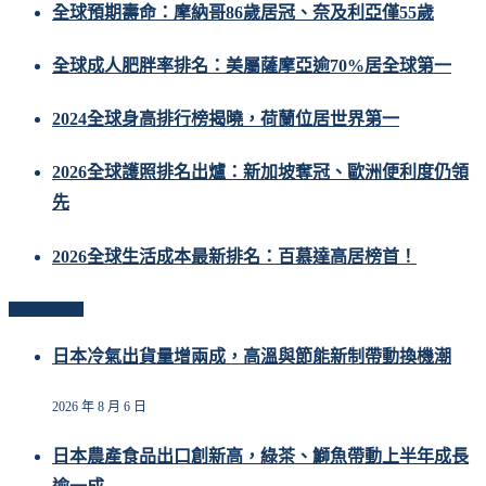
全球預期壽命：摩納哥86歲居冠、奈及利亞僅55歲
全球成人肥胖率排名：美屬薩摩亞逾70%居全球第一
2024全球身高排行榜揭曉，荷蘭位居世界第一
2026全球護照排名出爐：新加坡奪冠、歐洲便利度仍領
先
2026全球生活成本最新排名：百慕達高居榜首！
Related Posts
日本冷氣出貨量增兩成，高溫與節能新制帶動換機潮
2026 年 8 月 6 日
日本農產食品出口創新高，綠茶、鰤魚帶動上半年成長