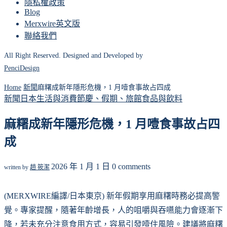
隱私權政策
Blog
Merxwire英文版
聯絡我們
All Right Reserved. Designed and Developed by
PenciDesign
Home
新聞
麻糬成新年隱形危機，1 月噎食事故占四成
新聞
日本
生活與消費
節慶、假期、旅館
食品與飲料
麻糬成新年隱形危機，1 月噎食事故占四
成
2026 年 1 月 1 日
0 comments
written by
趙 筱潔
(MERXWIRE編譯/日本東京) 新年假期享用麻糬時務必提高警
覺。專家提醒，隨著年齡增長，人的咀嚼與吞嚥能力會逐漸下
降，若未充分注意食用方式，容易引發噎住風險。建議將麻糬