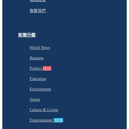
聯繫我們
新聞分類
World News
Business
Politics
HOT
Education
Environment
Sports
Culture & Living
Entertianment
NEW