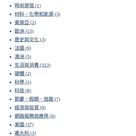
時尚穿搭
(1)
材料、化學和能源
(3)
東南亞
(2)
歐洲
(13)
歷史與文化
(3)
法國
(9)
澳洲
(5)
生活與消費
(313)
硬體
(2)
科學
(1)
科技
(8)
節慶、假期、旅館
(7)
經濟與投資
(9)
網路服務與應用
(6)
美國
(37)
義大利
(3)