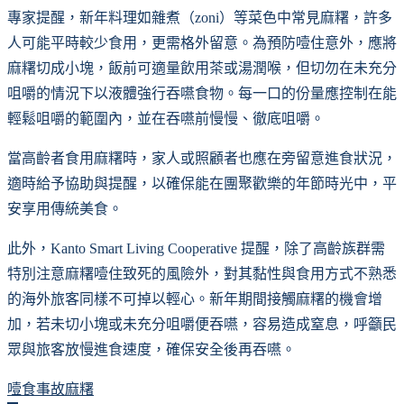
專家提醒，新年料理如雜煮（zoni）等菜色中常見麻糬，許多
人可能平時較少食用，更需格外留意。為預防噎住意外，應將
麻糬切成小塊，飯前可適量飲用茶或湯潤喉，但切勿在未充分
咀嚼的情況下以液體強行吞嚥食物。每一口的份量應控制在能
輕鬆咀嚼的範圍內，並在吞嚥前慢慢、徹底咀嚼。
當高齡者食用麻糬時，家人或照顧者也應在旁留意進食狀況，
適時給予協助與提醒，以確保能在團聚歡樂的年節時光中，平
安享用傳統美食。
此外，Kanto Smart Living Cooperative 提醒，除了高齡族群需
特別注意麻糬噎住致死的風險外，對其黏性與食用方式不熟悉
的海外旅客同樣不可掉以輕心。新年期間接觸麻糬的機會增
加，若未切小塊或未充分咀嚼便吞嚥，容易造成窒息，呼籲民
眾與旅客放慢進食速度，確保安全後再吞嚥。
噎食事故
麻糬