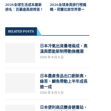
2026全球生活成本最新
2024全球身高排行榜揭
排名：百慕達高居榜首！
曉，荷蘭位居世界第一
RELATED POSTS
日本冷氣出貨量增兩成，高
溫與節能新制帶動換機潮
2026 年 8 月 6 日
日本農產食品出口創新高，
綠茶、鰤魚帶動上半年成長
逾一成
2026 年 8 月 6 日
日本便利商店變身避暑站，