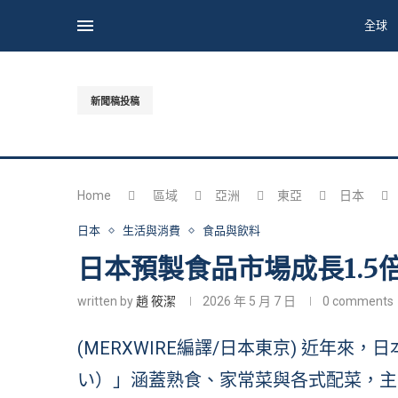
全球
新聞稿投稿
Home
區域
亞洲
東亞
日本
日本
生活與消費
食品與飲料
日本預製食品市場成長1.
written by
趙 筱潔
2026 年 5 月 7 日
0 comments
(MERXWIRE編譯/日本東京) 近年
い）」涵蓋熟食、家常菜與各式配菜，主