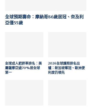
全球預期壽命：摩納哥86歲居冠、奈及利
亞僅55歲
全球成人肥胖率排名：美
2026全球護照排名出
屬薩摩亞逾70%居全球
爐：新加坡奪冠、歐洲便
第一
利度仍領先