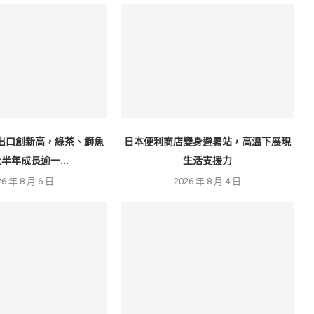
出口創新高，綠茶、鰤魚
日本便利商店變身避暑站，高溫下展現
半年成長逾一...
生活支援力
26 年 8 月 6 日
2026 年 8 月 4 日