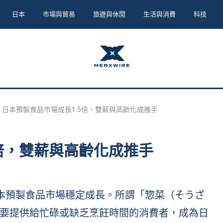
日本
市場與貿易
旅遊與休閒
生活與消費
科技
日本預製食品市場成長1.5倍，雙薪與高齡化成推手
5倍，雙薪與高齡化成推手
來，日本預製食品市場穩定成長。所謂「惣菜（そうざ
要提供給忙碌或缺乏烹飪時間的消費者，成為日