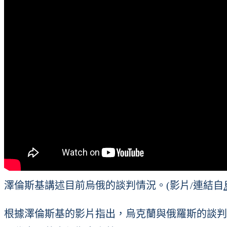
澤倫斯基講述目前烏俄的談判情況。(影片/連結自
根據澤倫斯基的影片指出，烏克蘭與俄羅斯的談判