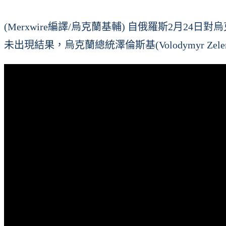
(Merxwire編譯/烏克蘭基輔) 自俄羅斯2
未出現結果，烏克蘭總統澤倫斯基(Volodymyr Z