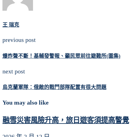
王 瑞克
previous post
爆炸聲不斷！基輔發警報、籲民眾前往避難所(圖集)
next post
烏克蘭軍隊：俄敵的戰鬥部隊配置有很大問題
You may also like
融雪災害風險升高，旅日遊客須提高警覺
2026 年 2 月 12 日