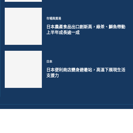
市場與貿易
日本農產食品出口創新高，綠茶、鰤魚帶動
上半年成長逾一成
日本
日本便利商店變身避暑站，高溫下展現生活
支援力
©2018~2026 大洋聯合商訊版權所有. 電子郵件:
help@merxwire.com