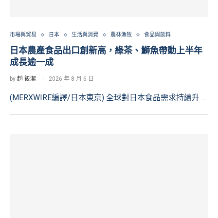
市場與貿易
日本
生活與消費
農林漁牧
食品與飲料
日本農產食品出口創新高，綠茶、鰤魚帶動上半年
成長逾一成
by
趙 筱潔
2026 年 8 月 6 日
(MERXWIRE編譯/日本東京) 全球對日本食品需求持續升 …