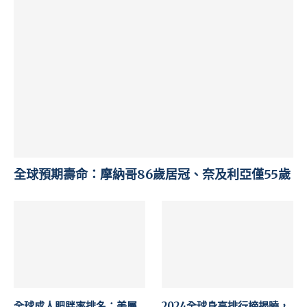
全球預期壽命：摩納哥86歲居冠、奈及利亞僅55歲
全球成人肥胖率排名：美屬
2024全球身高排行榜揭曉，