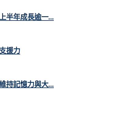
半年成長逾一...
支援力
持記憶力與大...