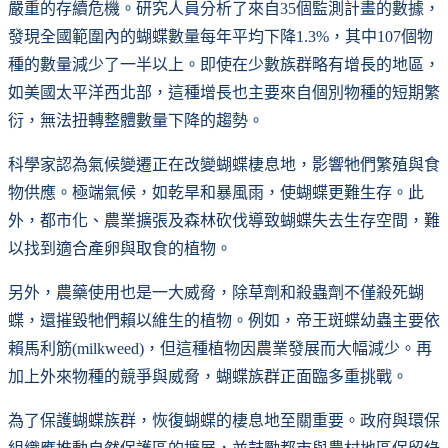
嚴重的存續危機。研究人員分析了來自35個監測計畫的數據，
發現全國範圍內的蝴蝶數量每年平均下降1.3%，其中107個物
種的數量減少了一半以上。即使在少數族群略有增長的地區，
如美國太平洋西北部，這種增長也主要來自個別物種的短期繁
衍，無法扭轉整體數量下降的趨勢。
科學家認為氣候變遷正在改變蝴蝶棲息地，影響牠們繁殖與食
物供應。極端氣候，如乾旱和暴風雨，使蝴蝶更難生存。此
外，都市化、農業擴張及森林砍伐導致蝴蝶失去生存空間，難
以找到適合產卵與取食的植物。
另外，農藥使用也是一大威脅，除草劑和殺蟲劑不僅殺死蝴
蝶，還摧毀牠們賴以維生的植物。例如，帝王斑蝶幼蟲主要依
賴馬利筋(milkweed)，但這種植物因農業發展而大幅減少。再
加上外來物種的競爭與威脅，蝴蝶族群正面臨多重挑戰。
為了保護蝴蝶族群，恢復蝴蝶的棲息地至關重要。政府與環保