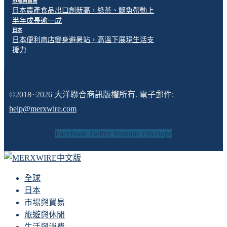
市場與貿易
日本農產食品出口創新高，綠茶、鰤魚帶動上
半年成長逾一成
日本
日本便利商店變身避暑站，高溫下展現生活支
援力
©2018~2026 大洋聯合商訊版權所有. 電子郵件:
help@merxwire.com
Facebook
Twitter
Youtube
Envelope
全球
日本
市場與貿易
旅遊與休閒
生活與消費