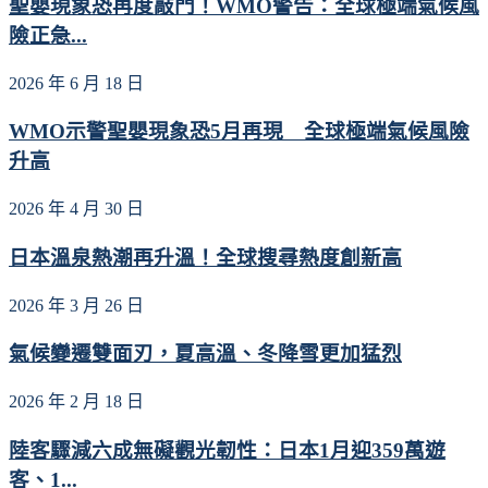
聖嬰現象恐再度敲門！WMO警告：全球極端氣候風
險正急...
2026 年 6 月 18 日
WMO示警聖嬰現象恐5月再現 全球極端氣候風險
升高
2026 年 4 月 30 日
日本溫泉熱潮再升溫！全球搜尋熱度創新高
2026 年 3 月 26 日
氣候變遷雙面刃，夏高溫、冬降雪更加猛烈
2026 年 2 月 18 日
陸客驟減六成無礙觀光韌性：日本1月迎359萬遊
客、1...