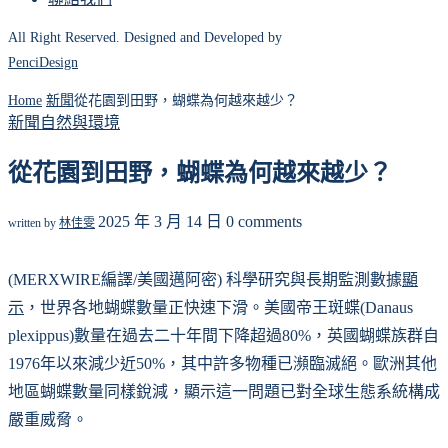
All Right Reserved. Designed and Developed by
PenciDesign
Home
新聞
從花園到田野，蝴蝶為何越來越少？
新聞
自然與環境
從花園到田野，蝴蝶為何越來越少？
2025 年 3 月 14 日
0 comments
written by
林佳雯
(MERXWIRE編譯/美國邁阿密) 科學研究與長期監測數據
顯
示
，世界各地蝴蝶數量正快速下滑。美國帝王斑蝶(Danaus
plexippus)數量在過去二十年間下降超過80%，英國蝴蝶族群自
1976年以來減少近50%，其中許多物種已瀕臨滅絕。歐洲其他
地區蝴蝶數量同樣銳減，顯示這一問題已對全球生態系統構成
嚴重威脅。