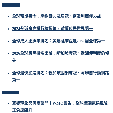
Popular Posts
全球預期壽命：摩納哥86歲居冠、奈及利亞僅55歲
2024全球身高排行榜揭曉，荷蘭位居世界第一
全球成人肥胖率排名：美屬薩摩亞逾70%居全球第一
2026全球護照排名出爐：新加坡奪冠、歐洲便利度仍領
先
全球最快網速排名：新加坡固網奪冠、阿聯酋行動網路
第一
Related Posts
聖嬰現象恐再度敲門！WMO警告：全球極端氣候風險
正急速飆升