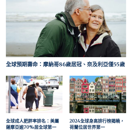
全球預期壽命：摩納哥86歲居冠、奈及利亞僅55歲
全球成人肥胖率排名：美屬
2024全球身高排行榜揭曉，
薩摩亞逾70%居全球第一
荷蘭位居世界第一