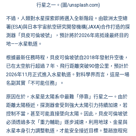
行星之一。(圖/unsplash.com)
不過，人類對水星探索即將邁入全新階段。由歐洲太空總
署(ESA)與日本宇宙航空研究開發機構(JAXA)合作打造的探
測器「貝皮可倫坡號」，預計將於2026年底抵達最終目的
地——水星軌道。
根據最新任務時程，貝皮可倫坡號自2018年發射升空後，
已在太空航行超過 7 年、飛行距離突破90億公里，預計於
2026年11月正式進入水星軌道。對科學界而言，這是一場
名副其實「不可能任務」。
原因在於，水星是太陽系中最難「停靠」行星之一。由於
距離太陽極近，探測器會受到強大太陽引力持續加速，若
控制不當，甚至可能直接墜向太陽。因此，貝皮可倫坡號
必須透過多次「重力輔助」逐步減速，利用地球、金星與
水星本身引力調整軌道，才能安全接近目標。整趟旅程宛