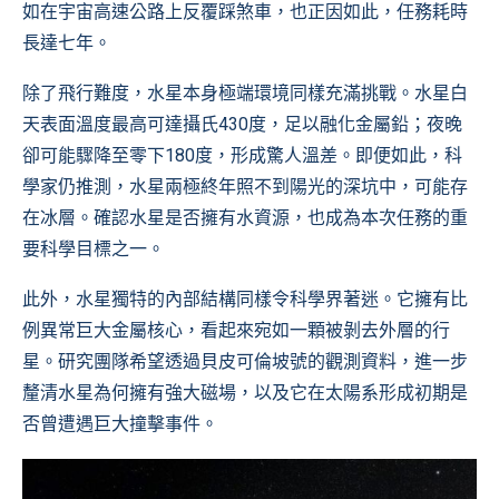
如在宇宙高速公路上反覆踩煞車，也正因如此，任務耗時
長達七年。
除了飛行難度，水星本身極端環境同樣充滿挑戰。水星白
天表面溫度最高可達攝氏430度，足以融化金屬鉛；夜晚
卻可能驟降至零下180度，形成驚人溫差。即便如此，科
學家仍推測，水星兩極終年照不到陽光的深坑中，可能存
在冰層。確認水星是否擁有水資源，也成為本次任務的重
要科學目標之一。
此外，水星獨特的內部結構同樣令科學界著迷。它擁有比
例異常巨大金屬核心，看起來宛如一顆被剝去外層的行
星。研究團隊希望透過貝皮可倫坡號的觀測資料，進一步
釐清水星為何擁有強大磁場，以及它在太陽系形成初期是
否曾遭遇巨大撞擊事件。