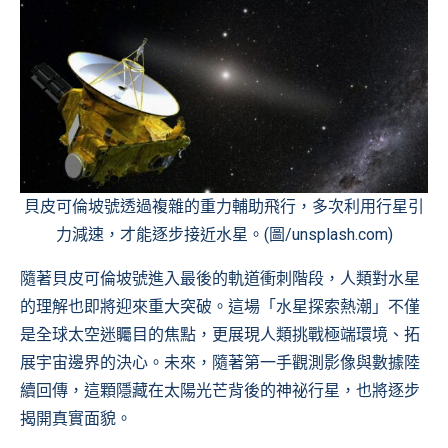
貝皮可倫坡號透過複雜的重力輔助飛行，多次利用行星引
力減速，才能逐步接近水星。(圖/unsplash.com)
隨著貝皮可倫坡號進入最後的軌道衝刺階段，人類對水星
的理解也即將迎來重大突破。這場「水星探索熱潮」不僅
是全球太空迷矚目的焦點，更展現人類挑戰極端環境、拓
展宇宙邊界的決心。未來，隨著第一手觀測影像與數據陸
續回傳，這顆隱藏在太陽光芒背後的神祕行星，也將逐步
揭開真實面貌。