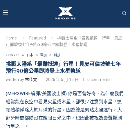
Home
Featured
挑戰太陽系「最難抵達」行星！貝皮
可倫坡號七年飛行90億公里即將登上水星軌道
Featured
日本
歐洲
科技
挑戰太陽系「最難抵達」行星！貝皮可倫坡號七年
飛行90億公里即將登上水星軌道
written by
林佳雯
2026 年 5 月 15 日
0 comments
(MERXWIRE編譯/美國波士頓) 你是否曾好奇，為什麼我們
經常能在夜空中看見火星或木星，卻很少注意到水星？這
顆體積僅略大於月球的行星，因為總是緊貼太陽運行，大
部分時間都隱沒在耀眼日光之中，也因此被視為最難觀測
行星之一。