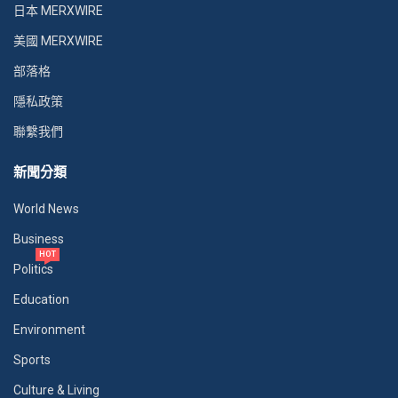
日本 MERXWIRE
美國 MERXWIRE
部落格
隱私政策
聯繫我們
新聞分類
World News
Business
HOT
Politics
Education
Environment
Sports
Culture & Living