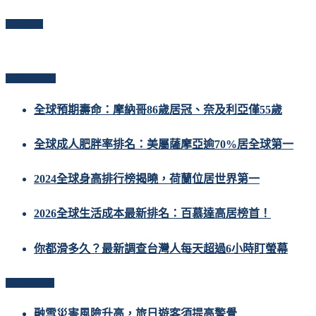
Follow Me
Popular Posts
全球預期壽命：摩納哥86歲居冠、奈及利亞僅55歲
全球成人肥胖率排名：美屬薩摩亞逾70%居全球第一
2024全球身高排行榜揭曉，荷蘭位居世界第一
2026全球生活成本最新排名：百慕達高居榜首！
你都滑多久？最新調查台灣人每天超過6小時盯螢幕
Related Posts
融雪災害風險升高，旅日遊客須提高警覺