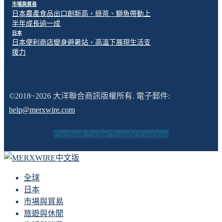
市場與貿易
日本農產食品出口創新高，綠茶、鰤魚帶動上
半年成長逾一成
日本
日本便利商店變身避暑站，高溫下展現生活支
援力
©2018~2026 大洋聯合商訊版權所有. 電子郵件:
help@merxwire.com
Facebook
Twitter
Youtube
Envelope
全球
日本
市場與貿易
旅遊與休閒