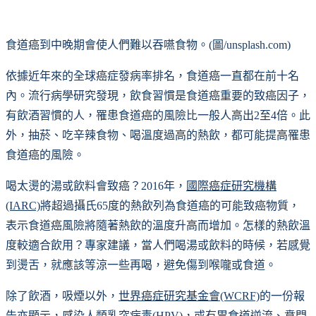
食道癌到中晚期會使人們難以吞嚥食物。(圖/unsplash.com)
依據近年來的全球癌症發病率排名，食道癌一直都在前十名
內。流行病學研究發現，飲食習慣是食道癌重要的致癌因子，
有飲酒習慣的人，罹患食道癌的風險比一般人高出2至4倍。此
外，抽菸、吃辛辣食物、喝溫度過高的熱飲，都可能提高罹患
食道癌的風險。
喝太燙的湯或飲料會致癌？2016年，
國際癌症研究機構
(IARC)
將超過攝氏65度的熱飲列為食道癌的可能致癌物質，
表示食道癌風險將隨著熱飲的溫度升高而增加。怎樣的熱飲溫
度較適合飲用？專家建議，當人們喝湯或飲料的時候，若感覺
到燙舌，就應該等涼一些再喝，避免傷到喉嚨或食道。
除了飲酒，吸煙以外，
世界癌症研究基金會(WCRF)
的一份報
告亦顯示，感染人類乳突病毒(HPV)，或有胃食道逆流、賁門