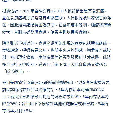
根據估計，2020年全球約有604,100人被診斷出患有食道癌，
且在食道癌初期通常沒有明顯症狀，人們很難及早發現它的存
在，因此經常錯過黃金治療期。在食道癌中晚期，腫瘤將持續
變大，直到占據整個食道，使患者難以吞嚥食物。
除了難以下嚥以外，食道癌還可能出現的症狀包括吞嚥疼痛、
食物逆流、呼吸有惡臭味，胸部中央有灼熱感、胸骨後方或腹
部上方出現疼痛感。由於病患往往等到發現症狀才就醫，此時
多半已進入中晚期，導致存活率下降，因此食道癌又被稱為
「隱形殺手」。
來自
美國癌症協會(ACS)
的統計數據指出，食道癌在未擴散之
前就診斷出來並加以治療的話，5年內存活率可達到40%以
上；若癌症已經擴散到附近的淋巴結或組織，5年內存活率將
降至26%；若癌症不幸擴散到其他遠處器官或淋巴結，5年內
存活率只剩下5%。