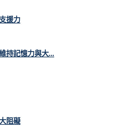
支援力
持記憶力與大...
大阻礙