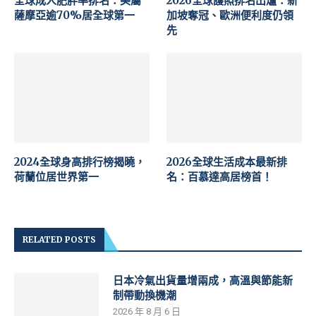
全球成人肥胖率排名：美屬
2026全球護照排名出爐：新
薩摩亞逾70%居全球第一
加坡奪冠、歐洲便利度仍領
先
2024全球身高排行榜揭曉，
2026全球生活成本最新排
荷蘭位居世界第一
名：百慕達高居榜首！
RELATED POSTS
日本冷氣出貨量增兩成，高溫與節能新
制帶動換機潮
2026 年 8 月 6 日