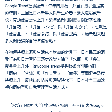
Google Trend數據顯示，每年四月為「弁当」搜尋量最高
的時期，主因是日本新鮮人與學生於春季進入職場或學
校，帶動便當需求上升。近年熱門相關搜尋關鍵字包括
「弁当箱」、「弁当 レシピ」與「弁当 おかず」，也就是
「便當盒」、「便當食譜」與「便當配菜」，顯示越來越
多人開始選擇自行準備餐點。
在物價持續上漲與生活成本增加的背景下，日本民眾的消
費行為與日常習慣正逐步改變。除了「水筒」與「弁当」
搜尋量上升外，從Google Trend搜尋數據也可觀察到，
「節約」（省錢）與「作り置き」（備餐）等關鍵字熱度
持續上升，反映出疫情後與通膨時代下，日本社會正加速
轉向節約型與自我管理型生活方式。
「水筒」關鍵字近年搜尋熱度持續上升。(圖表/Google