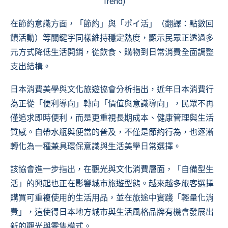
Trend)
在節約意識方面，「節約」與「ポイ活」（翻譯：點數回
饋活動）等關鍵字同樣維持穩定熱度，顯示民眾正透過多
元方式降低生活開銷，從飲食、購物到日常消費全面調整
支出結構。
日本消費美學與文化旅遊協會分析指出，近年日本消費行
為正從「便利導向」轉向「價值與意識導向」，民眾不再
僅追求即時便利，而是更重視長期成本、健康管理與生活
質感。自帶水瓶與便當的普及，不僅是節約行為，也逐漸
轉化為一種兼具環保意識與生活美學日常選擇。
該協會進一步指出，在觀光與文化消費層面，「自備型生
活」的興起也正在影響城市旅遊型態。越來越多旅客選擇
購買可重複使用的生活用品，並在旅途中實踐「輕量化消
費」，這使得日本地方城市與生活風格品牌有機會發展出
新的觀光與零售模式。