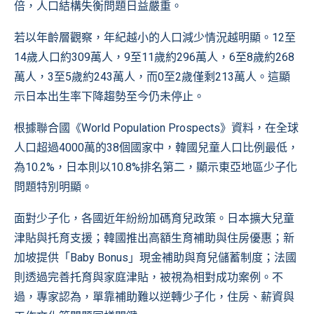
倍，人口結構失衡問題日益嚴重。
若以年齡層觀察，年紀越小的人口減少情況越明顯。12至
14歲人口約309萬人，9至11歲約296萬人，6至8歲約268
萬人，3至5歲約243萬人，而0至2歲僅剩213萬人。這顯
示日本出生率下降趨勢至今仍未停止。
根據聯合國《World Population Prospects》資料，在全球
人口超過4000萬的38個國家中，韓國兒童人口比例最低，
為10.2%，日本則以10.8%排名第二，顯示東亞地區少子化
問題特別明顯。
面對少子化，各國近年紛紛加碼育兒政策。日本擴大兒童
津貼與托育支援；韓國推出高額生育補助與住房優惠；新
加坡提供「Baby Bonus」現金補助與育兒儲蓄制度；法國
則透過完善托育與家庭津貼，被視為相對成功案例。不
過，專家認為，單靠補助難以逆轉少子化，住房、薪資與