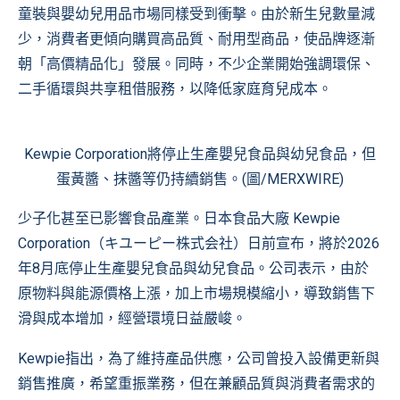
童裝與嬰幼兒用品市場同樣受到衝擊。由於新生兒數量減
少，消費者更傾向購買高品質、耐用型商品，使品牌逐漸
朝「高價精品化」發展。同時，不少企業開始強調環保、
二手循環與共享租借服務，以降低家庭育兒成本。
Kewpie Corporation將停止生產嬰兒食品與幼兒食品，但
蛋黃醬、抹醬等仍持續銷售。(圖/MERXWIRE)
少子化甚至已影響食品產業。日本食品大廠 Kewpie
Corporation（キユーピー株式会社）日前宣布，將於2026
年8月底停止生產嬰兒食品與幼兒食品。公司表示，由於
原物料與能源價格上漲，加上市場規模縮小，導致銷售下
滑與成本增加，經營環境日益嚴峻。
Kewpie指出，為了維持產品供應，公司曾投入設備更新與
銷售推廣，希望重振業務，但在兼顧品質與消費者需求的