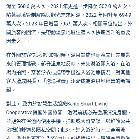
滑至 568.6 萬人次，2021 年更進一步降至 502.8 萬人次。
隨著邊境管制解除與觀光需求回溫，2022 年回升至 694.9
萬人次，2023 年已增至 795.9 萬人次。相關單位指出，外
國旅客的回流，是帶動溫泉地區住宿人次快速回升的重要
因素之一。
在外國旅客快速增加的同時，溫泉設施也面臨文化差異帶
來的管理挑戰。部分溫泉地反映，未先淋浴即入浴、在浴
場內拍照、穿著泳衣或攜帶手機進入浴池等情況，對其他
客人造成困擾，「泡湯禮儀」逐漸成為溫泉地經營的新課
題。
對此， 致力於智慧生活組織Kanto Smart Living
Cooperative提醒外國旅客，泡湯前務必先徹底清洗身體，
並避免在浴池內使用手機、拍照或大聲交談，以維護公共
浴場的舒適與隱私空間；此外，進入浴池時不宜穿著泳
衣，毛巾也不可放入浴池中。該組織指出，理解並尊重當