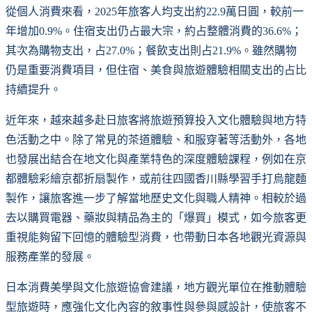
從個人消費來看，2025年旅客人均支出約22.9萬日圓，較前一
年增加0.9%。住宿支出仍占最大宗，約占整體消費的36.6%；
其次為購物支出，占27.0%；餐飲支出則占21.9%。雖然購物
仍是重要消費項目，但住宿、美食與旅遊體驗相關支出的占比
持續提升。
近年來，越來越多赴日旅客將旅遊預算投入文化體驗與地方特
色活動之中。除了常見的茶道體驗、和服穿著等活動外，各地
也發展出結合在地文化與產業特色的深度體驗課程，例如在京
都體驗彩繪京都折扇製作，或前往四國香川縣學習手打烏龍麵
製作，讓旅客進一步了解當地歷史文化與職人精神。相較於過
去以購買電器、藥妝與精品為主的「爆買」模式，如今旅客更
重視能夠留下回憶的體驗型消費，也帶動日本各地觀光資源與
服務產業的發展。
日本消費美學與文化旅遊協會建議，地方觀光單位在推動體驗
型旅遊時，應強化文化內容的敘事性與參與感設計，使旅客不