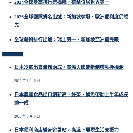
2024全球身高排行榜揭曉，荷蘭位居世界第一
2026全球護照排名出爐：新加坡奪冠、歐洲便利度仍領
先
全球薪資排行出爐：瑞士第一、新加坡亞洲最亮眼
Related Posts
日本冷氣出貨量增兩成，高溫與節能新制帶動換機潮
2026 年 8 月 6 日
日本農產食品出口創新高，綠茶、鰤魚帶動上半年成長
逾一成
2026 年 8 月 6 日
日本便利商店變身避暑站，高溫下展現生活支援力