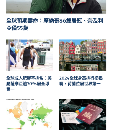
全球預期壽命：摩納哥86歲居冠、奈及利
亞僅55歲
全球成人肥胖率排名：美
2024全球身高排行榜揭
屬薩摩亞逾70%居全球
曉，荷蘭位居世界第一
第一