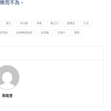
樂而不為。
壓力
多巴胺
失眠
專注力
憂鬱症
打坐
式呼吸
自律神經系統
血清素
記憶力
額葉
郭雨澄