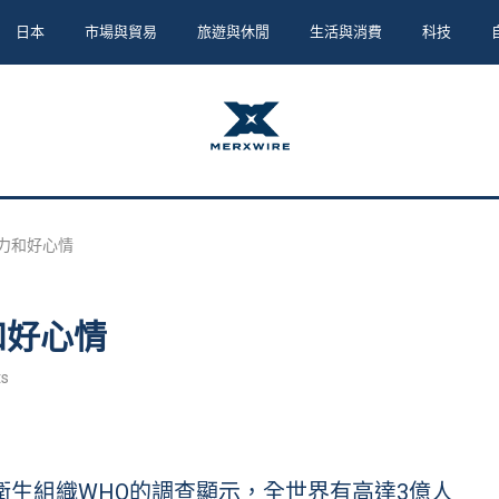
日本
市場與貿易
旅遊與休閒
生活與消費
科技
力和好心情
和好心情
s
據世界衛生組織WHO的調查顯示，全世界有高達3億人