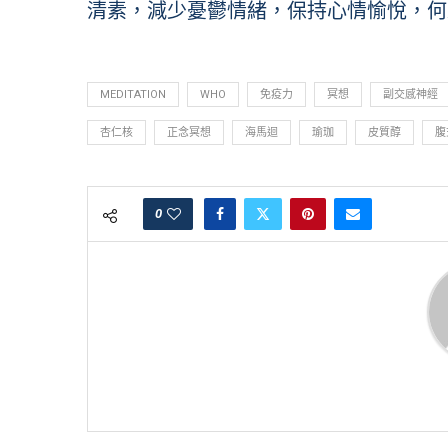
清素，減少憂鬱情緒，保持心情愉悅，何
MEDITATION
WHO
免疫力
冥想
副交感神經
杏仁核
正念冥想
海馬迴
瑜珈
皮質醇
腹
0