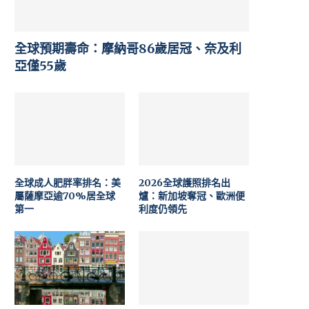
全球預期壽命：摩納哥86歲居冠、奈及利
亞僅55歲
全球成人肥胖率排名：美
2026全球護照排名出
屬薩摩亞逾70%居全球
爐：新加坡奪冠、歐洲便
第一
利度仍領先