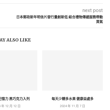
next post
日本郵政新年明信片發行量創新低 結合禮物傳遞服務帶動
買氣
AY ALSO LIKE
記憶力 黑巧克力入列
每天少糖多水果 健康益處多
4 年 12 月 12 日
2024 年 11 月 7 日