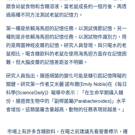
餵食幼鼠食物和含糖溶液，當老鼠成長約一個月後，再透
過兩種不同方法測試老鼠的記憶力。
第一種是依賴海馬迴的記憶任務，以測試情節記憶，另一
種則是非依賴海馬迴的記憶任務，以測試物件識別力，用
的是周圍神經皮層的記憶。研究人員發現，與只喝水的老
鼠相比，喝含糖飲料的老鼠在使用海馬迴方面存在記憶困
難，但大腦皮層的記憶差距並不明顯。
研究人員指出，腸道細菌的變化可能是糖引起記憶障礙的
關鍵。研究第一作者艾米麗·諾布爾(Emily Noble)在
《每日
科學(ScienceDaily)》
報導中表示：「在生命早期攝入糖
份，腸道微生物中的「副桿菌屬(Parabacteroides)」水平
會增加，這類菌屬含量越高，動物的任務表現就越差。」
市場上有許多含糖飲料，在喝之前建議先看營養標示，確