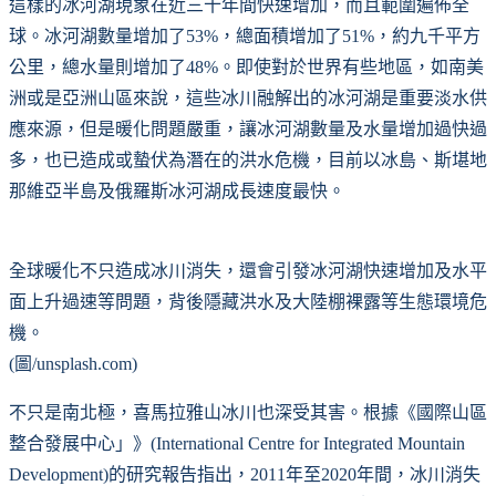
這樣的冰河湖現象在近三十年間快速增加，而且範圍遍佈全
球。冰河湖數量增加了53%，總面積增加了51%，約九千平方
公里，總水量則增加了48%。即使對於世界有些地區，如南美
洲或是亞洲山區來說，這些冰川融解出的冰河湖是重要淡水供
應來源，但是暖化問題嚴重，讓冰河湖數量及水量增加過快過
多，也已造成或蟄伏為潛在的洪水危機，目前以冰島、斯堪地
那維亞半島及俄羅斯冰河湖成長速度最快。
全球暖化不只造成冰川消失，還會引發冰河湖快速增加及水平
面上升過速等問題，背後隱藏洪水及大陸棚裸露等生態環境危
機。
(圖/unsplash.com)
不只是南北極，喜馬拉雅山冰川也深受其害。根據《國際山區
整合發展中心」》(International Centre for Integrated Mountain
Development)的研究報告指出，2011年至2020年間，冰川消失