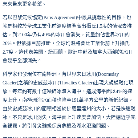
未來帶來更多希望。
若以巴黎氣候協定(Paris Agreement)中最具挑戰性的目標，也
就是相較於全球工業化前溫度標準高出攝氏1.5度的情況去推
估，到2100年仍有49%的冰川會消失，質量約佔世界冰川的
26%。但依據目前推斷，全球均溫將會比工業化前上升攝氏
2.7度，這代表美國、紐西蘭、歐洲中部及加拿大西部的冰川
會幾乎全部消失。
科學家也發現位在南極洲，有世界末日冰川(Doomsday
Glacier)之稱的史威茲冰川(Thwaites Glacier)出現大規模融化現
象，每年約有數十億噸碎冰流入海中，造成海平面以4%的速
度上升，南極洲海冰面積也降至191萬平方公里的新低紀錄。
由於史威茲冰川的面積相當於佛羅里達州的大小，若是快速融
冰，不只是冰川消失，海平面上升速度會加快，大陸棚近乎完
全裸露，將引發災難級保育危機及湖水氾濫問題。