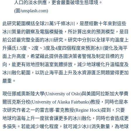
人口的淡水供應，更會嚴重破壞生態環境。
(圖/unsplash.com)
此研究範圍欄括全球21萬5千條冰川，是歷經數十年來對這些
冰川質量的觀察及電腦模擬後，所計算出來的預測模型，是目
前公認最完整全面的冰川研究。研究中分別以全球平均溫度上
升攝氏1.5度、2度、3度及4度四個程度來預測冰川變化及海平
面上升高度，希望藉此提供各國決策者警惕及制定目標的方
向，能更有效地控制溫室氣體排放，減少地球暖化升溫幅度及
冰川融化範圍，以防止海平面上升及水資源匱乏問題變得更加
嚴重。
現任挪威奧斯陸大學(University of Oslo)與美國阿拉斯加大學費
爾班克斯分校(University of Alaska Fairbanks)教授，同時也是本
次研究作者之一的雷吉娜·霍克教授(Regine Hock)提到，只要
地球均溫每上升一度就會讓更多的冰川融化，同時也會造成更
多損失。若能減少暖化程度，就可減少冰川消失數量，為地球