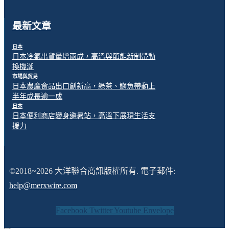
最新文章
日本
日本冷氣出貨量增兩成，高溫與節能新制帶動
換機潮
市場與貿易
日本農產食品出口創新高，綠茶、鰤魚帶動上
半年成長逾一成
日本
日本便利商店變身避暑站，高溫下展現生活支
援力
©2018~2026 大洋聯合商訊版權所有. 電子郵件:
help@merxwire.com
Facebook
Twitter
Youtube
Envelope