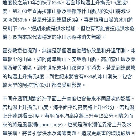
速度較之前10年加快了65%。若全球均溫上升攝氏1.5度或2
度，到2100年喜馬拉雅山脈及興都庫什山脈與的冰川將減少
30％到50％，若是升溫到達攝氏3度，喜馬拉雅山脈的冰川將
只剩下25%。短期來說是供水增加，但也有可能會造成洪水危
機；長期來說代表穩定的冰川水源將消失無蹤。
霍克教授也提到，無論是那個溫室氣體排放量和升溫預測，冰
量較少的山區，如阿爾卑斯山、安地斯山脈、高加索山區及美
國西部等地區，到本世紀末冰川都會近乎消失。若是到達最壞
的均溫上升攝氏4度，到世紀末將會有83%的冰川消失，包含
較大型的阿拉斯加冰川都會受到影響。
不同升溫預測對於海平面上升高度也會帶來不同層次的影響。
若均溫上升攝氏1.5度，海平面平均高度將上升9公分，若均溫
上升達到攝氏4度，海平面平均高度將上升至15公分。隨之而
來的將是風暴潮(storm surge)，也就是海水潮位異常上升及水
量暴增，將會引發洪水及海嘯問題，造成更嚴重的環境破壞。