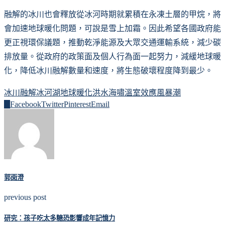
融解的冰川也會釋放從冰河時期就累積在永凍土層的甲烷，將
會加速地球暖化問題，可說是雪上加霜。因此希望各國政府能
更正視環保議題，推動乾淨能源及大眾交通運輸系統，減少碳
排放量。從政府的政策面及個人行為面一起努力，減緩地球暖
化，降低冰川融解數量和速度，將生態破壞程度降到最少。
冰川融解
冰河湖
地球暖化
洪水
海嘯
溫室效應
風暴潮
0
Facebook
Twitter
Pinterest
Email
郭雨澄
previous post
研究：孩子吃太多糖恐影響成年記憶力