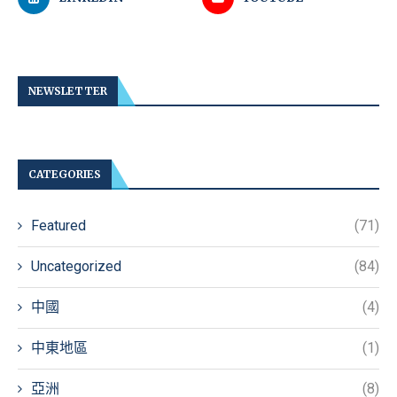
NEWSLETTER
CATEGORIES
Featured
(71)
Uncategorized
(84)
中國
(4)
中東地區
(1)
亞洲
(8)