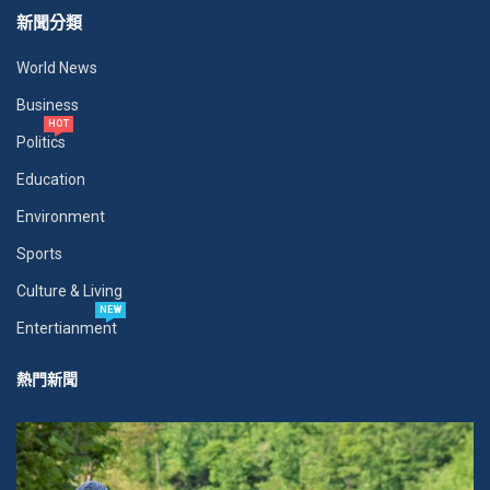
新聞分類
World News
Business
HOT
Politics
Education
Environment
Sports
Culture & Living
NEW
Entertianment
熱門新聞