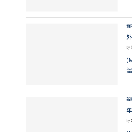
新
外
by
(
溫
新
年
by