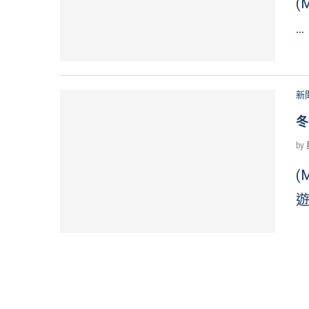
(
…
新
冬
by
(
遊