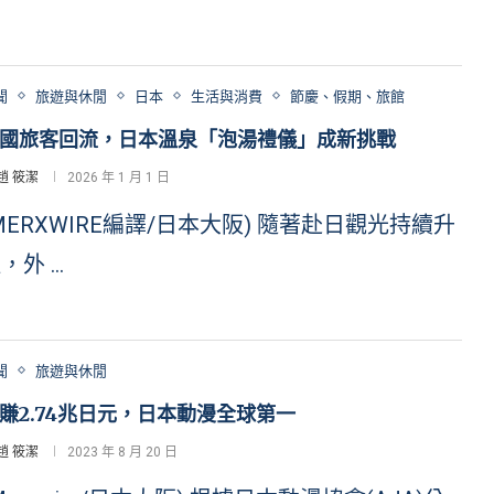
聞
旅遊與休閒
日本
生活與消費
節慶、假期、旅館
國旅客回流，日本溫泉「泡湯禮儀」成新挑戰
趙 筱潔
2026 年 1 月 1 日
MERXWIRE編譯/日本大阪) 隨著赴日觀光持續升
，外 …
聞
旅遊與休閒
賺2.74兆日元，日本動漫全球第一
趙 筱潔
2023 年 8 月 20 日