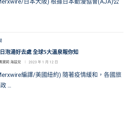
Merxwire/日本大阪) 根據日本動漫協會(AJA)公
聞
日泡湯好去處 全球5大溫泉報你知
奧黛莉 海茲兒
2023 年 1 月 12 日
Merxwire編譯/美國紐約) 隨著疫情緩和，各國旅
政 …