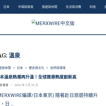
日本
市場與貿易
旅遊與休閒
生活與消費
科技
AG:
溫泉
遊與休閒
日本
歷史與文化
自然與環境
本溫泉熱潮再升溫！全球搜尋熱度創新高
趙 筱潔
2026 年 3 月 26 日
MERXWIRE編譯/日本東京) 隨著赴日旅遊持續升
，日 …