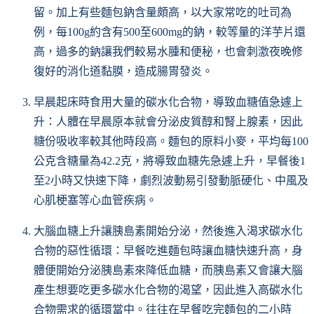
留。加上有些麵包鈉含量頗高，以大家常吃的吐司為
例，每100g約含有500至600mg的鈉，較等量的洋芋片還
高，過多的鈉讓我們較易水腫和便秘，也會刺激夜晚修
復好的消化道黏膜，造成腸胃發炎。
早晨起床時食用大量的碳水化合物，導致血糖值急遽上
升：人體在早晨原本就會分泌皮質醇和腎上腺素，因此
糖份吸收率較其他時段高。麵包的原料小麥，平均每100
公克含糖量為42.2克，將導致血糖先急遽上升，早餐後1
至2小時又快速下降，劇烈波動易引發動脈硬化、中風及
心肌梗塞等心血管疾病。
大腦血糖上升讓胰島素開始分泌，然後進入渴求碳水化
合物的惡性循環：早餐吃進麵包時讓血糖快速升高，身
體便開始分泌胰島素來降低血糖，而胰島素又會讓大腦
產生想要吃更多碳水化合物的渴望，因此進入高碳水化
合物需求的循環當中。往往在早餐吃完麵包的二小時