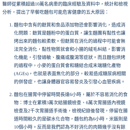
醫師從累積超過10萬名病患的臨床經驗及資料中，統計和檢視
分析，提出了早餐吃麵包可能危害健康的五大原因：
麵包中含有的麩質和食品添加物恐會影響消化，造成消
化問題：麩質是麵粉中的蛋白質，讓生麵團有黏性也讓
烤出來的麵包較柔軟。但麩質在消化的過程中可能會無
法完全消化，黏性物質就會和小腸的絨毛糾結，影響消
化機能，引發過敏、腹痛或腹瀉等症狀。而且麵包烘烤
的過程中，小麥的蛋白質會和糖結合成末端糖化產物
(AGEs)，也就是表面焦化的部分，較易造成糖尿病相關
的併發症，也讓身體器官容易發炎及引發心血管疾病。
麵包在腸胃中停留時間長達6小時，屬於不容易消化的食
物：博士在累積3萬次結腸鏡檢查、6萬次胃腸道內視鏡
檢查及2千次胃腸道手術後，檢視紀錄後發現，停留在腸
道時間較久的是碳水化合物，麵包約為6小時，米飯則是
10個小時。反而是我們認為不好消化的肉類幾乎沒有餘