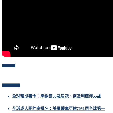
Follow Me
Popular Posts
全球預期壽命：摩納哥86歲居冠、奈及利亞僅55歲
全球成人肥胖率排名：美屬薩摩亞逾70%居全球第一