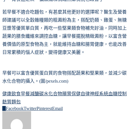
若早餐不適合吃麵包，有甚麼其他更好的選擇呢？醫生及營養
師建議可以全穀雜糧類的粗澱粉為主，搭配奶類、雞蛋、無糖
豆漿等優質單白質，再吃一些堅果類食物補充好油，同時加上
蔬果的膳食纖維來調控血糖，讓早餐擺脫精緻澱粉，以富含營
養價值的原型食物為主，就能維持血糖和腸胃健康，也能改善
日常累積的惱人症狀，變得健康又美麗。
早餐可以富含優質蛋白質的食物搭配蔬果和堅果類，並減少碳
水化合物的攝入。(圖/pexels.com)
健康飲食
早餐
減醣
碳水化合物
腸胃保健
自律神經系統
血糖控制
麩質
麵包
0
Facebook
Twitter
Pinterest
Email