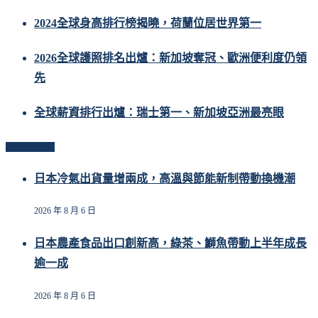
2024全球身高排行榜揭曉，荷蘭位居世界第一
2026全球護照排名出爐：新加坡奪冠、歐洲便利度仍領
先
全球薪資排行出爐：瑞士第一、新加坡亞洲最亮眼
Related Posts
日本冷氣出貨量增兩成，高溫與節能新制帶動換機潮
2026 年 8 月 6 日
日本農產食品出口創新高，綠茶、鰤魚帶動上半年成長
逾一成
2026 年 8 月 6 日