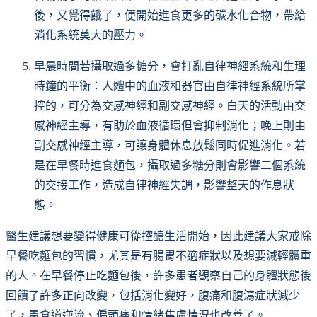
後，又覺得餓了，便開始進食更多的碳水化合物，帶給
消化系統莫大的壓力。
早晨時間若攝取過多糖分，會打亂自律神經系統和生理
時鐘的平衡：人體中的血液和器官由自律神經系統所掌
控的，可分為交感神經和副交感神經。白天的活動由交
感神經主導，有助於血液循環但會抑制消化；晚上則由
副交感神經主導，可讓身體休息放鬆同時促進消化。若
是在早餐時進食麵包，攝取過多糖分則會影響二個系統
的交接工作，造成自律神經失調，影響整天的作息狀
態。
醫生建議想要變得健康可從控醣生活開始，因此建議大家戒除
早餐吃麵包的習慣，尤其是有腸胃不適症狀以及想要減輕體重
的人。在早餐停止吃麵包後，許多患者觀察自己的身體狀態後
回饋了許多正向改變，包括消化變好，腹痛和腹瀉症狀減少
了，胃食道逆流、偏頭痛和情緒焦慮情況也改善了。