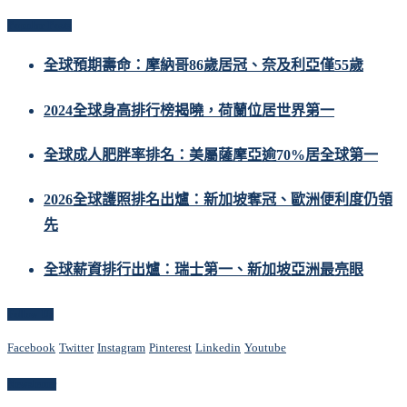
Popular Posts
全球預期壽命：摩納哥86歲居冠、奈及利亞僅55歲
2024全球身高排行榜揭曉，荷蘭位居世界第一
全球成人肥胖率排名：美屬薩摩亞逾70%居全球第一
2026全球護照排名出爐：新加坡奪冠、歐洲便利度仍領
先
全球薪資排行出爐：瑞士第一、新加坡亞洲最亮眼
Follow Us
Facebook
Twitter
Instagram
Pinterest
Linkedin
Youtube
Newsletter