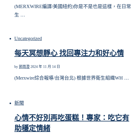
(MERXWIRE編譯/美國紐約)你是不是也是這樣，在日常
生 …
Uncategorized
每天冥想靜心 找回專注力和好心情
by
郭雨澄
2024 年 11 月 14 日
(Merxwire綜合報導/台灣台北) 根據世界衛生組織WH …
新聞
心情不好別再吃蛋糕！專家：吃它有
助穩定情緒