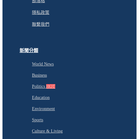
部落格
隱私政策
聯繫我們
新聞分類
World News
Business
Politics
HOT
Education
Environment
Sports
Culture & Living