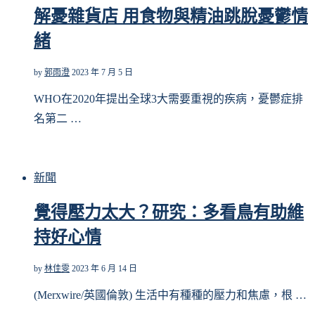
解憂雜貨店 用食物與精油跳脫憂鬱情
緒
by
郭雨澄
2023 年 7 月 5 日
WHO在2020年提出全球3大需要重視的疾病，憂鬱症排
名第二 …
新聞
覺得壓力太大？研究：多看鳥有助維
持好心情
by
林佳雯
2023 年 6 月 14 日
(Merxwire/英國倫敦) 生活中有種種的壓力和焦慮，根 …