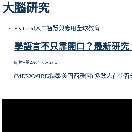
大腦研究
Featured
人工智慧與應用
全球
教育
學語言不只靠開口？最新研究
by
林佳雯
2026 年 6 月 25 日
(MERXWIRE編譯/美國西雅圖) 多數人在學