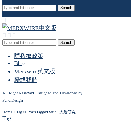
Search
Search
隱私權政策
Blog
Merxwire英文版
聯絡我們
All Right Reserved. Designed and Developed by
PenciDesign
Home
Tags
Posts tagged with "大腦研究"
Tag: