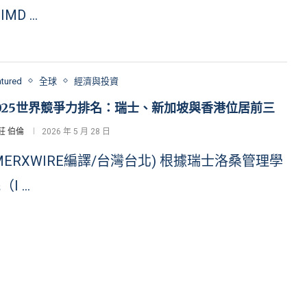
IMD …
atured
全球
經濟與投資
025世界競爭力排名：瑞士、新加坡與香港位居前三
莊 伯倫
2026 年 5 月 28 日
MERXWIRE編譯/台灣台北) 根據瑞士洛桑管理學
（I …