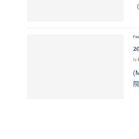
（
Fe
2
by
(
院