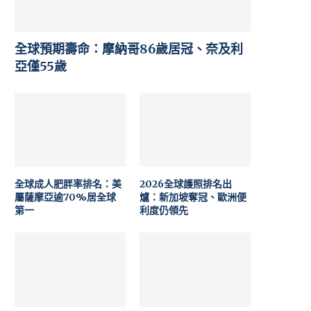
全球預期壽命：摩納哥86歲居冠、奈及利
亞僅55歲
全球成人肥胖率排名：美
2026全球護照排名出
屬薩摩亞逾70%居全球
爐：新加坡奪冠、歐洲便
第一
利度仍領先