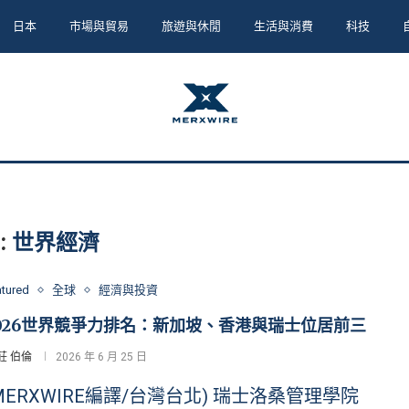
日本
市場與貿易
旅遊與休閒
生活與消費
科技
:
世界經濟
atured
全球
經濟與投資
026世界競爭力排名：新加坡、香港與瑞士位居前三
莊 伯倫
2026 年 6 月 25 日
MERXWIRE編譯/台灣台北) 瑞士洛桑管理學院