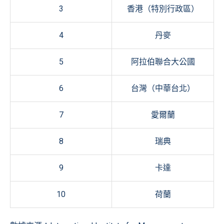
3
香港（特別行政區）
4
丹麥
5
阿拉伯聯合大公國
6
台灣（中華台北）
7
愛爾蘭
8
瑞典
9
卡達
10
荷蘭