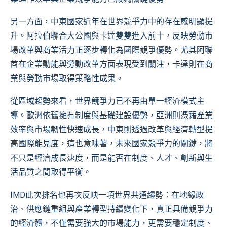
另一方面，中東國家近年在世界競爭力中的存在感明顯提
升。阿拉伯聯合大公國與卡達雙雙進入前十，反映勞動市
場改革與商業活力正逐步轉化為國際競爭優勢。尤其阿聯
酋在企業動能與勞動改革方面表現受到關注，卡達則在商
業與勞動市場取得策略性成果。
從區域趨勢來看，世界競爭力已不再由單一經濟模式主
導。歐洲依舊擁有制度與基礎建設優勢，亞洲則憑藉產業
效率與市場韌性快速成長，中東則透過改革與經濟轉型提
高國際能見度，這也意味著，未來國家競爭力的關鍵，將
不只是經濟成長速度，而是能否在制度、人才、創新與生
活品質之間取得平衡。
IMD此次排名也再次反映一項世界共通趨勢：在地緣政
治、供應鏈重組與產業轉型持續變化下，真正具備競爭力
的經濟體，不僅需要強大的市場能力，更需要穩定制度、