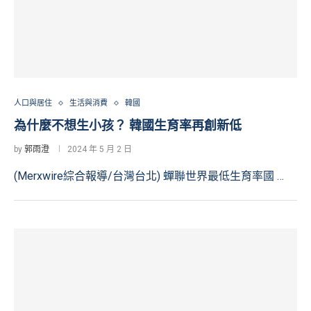
人口與居住
生活與消費
韓國
為什麼不想生小孩？ 韓國生育率再創新低
by
郭雨澄
2024 年 5 月 2 日
(Merxwire綜合報導/台灣台北) 蟬聯世界最低生育率國 …