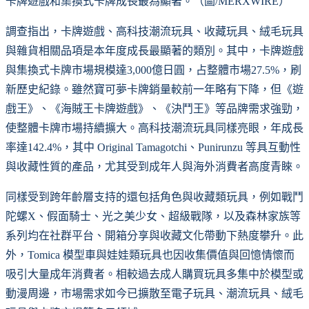
卡牌遊戲和集換式卡牌成長最為顯著。（圖/MERXWIRE）
調查指出，卡牌遊戲、高科技潮流玩具、收藏玩具、絨毛玩具
與雜貨相關品項是本年度成長最顯著的類別。其中，卡牌遊戲
與集換式卡牌市場規模達3,000億日圓，占整體市場27.5%，刷
新歷史紀錄。雖然寶可夢卡牌銷量較前一年略有下降，但《遊
戲王》、《海賊王卡牌遊戲》、《決鬥王》等品牌需求強勁，
使整體卡牌市場持續擴大。高科技潮流玩具同樣亮眼，年成長
率達142.4%，其中 Original Tamagotchi、Punirunzu 等具互動性
與收藏性質的產品，尤其受到成年人與海外消費者高度青睞。
同樣受到跨年齡層支持的還包括角色與收藏類玩具，例如戰鬥
陀螺X、假面騎士、光之美少女、超級戰隊，以及森林家族等
系列均在社群平台、開箱分享與收藏文化帶動下熱度攀升。此
外，Tomica 模型車與娃娃類玩具也因收集價值與回憶情懷而
吸引大量成年消費者。相較過去成人購買玩具多集中於模型或
動漫周邊，市場需求如今已擴散至電子玩具、潮流玩具、絨毛