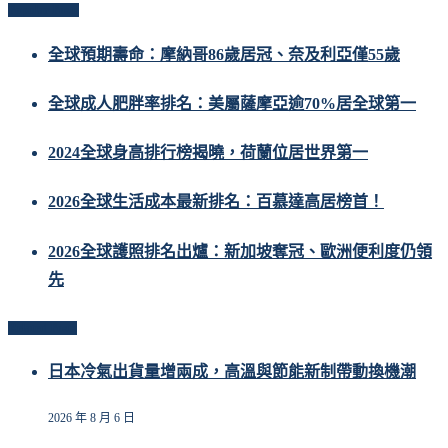
Popular Posts
全球預期壽命：摩納哥86歲居冠、奈及利亞僅55歲
全球成人肥胖率排名：美屬薩摩亞逾70%居全球第一
2024全球身高排行榜揭曉，荷蘭位居世界第一
2026全球生活成本最新排名：百慕達高居榜首！
2026全球護照排名出爐：新加坡奪冠、歐洲便利度仍領
先
Related Posts
日本冷氣出貨量增兩成，高溫與節能新制帶動換機潮
2026 年 8 月 6 日