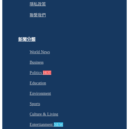
隱私政策
聯繫我們
新聞分類
World News
Business
Politics
HOT
Education
Environment
Sports
Culture & Living
Entertianment
NEW