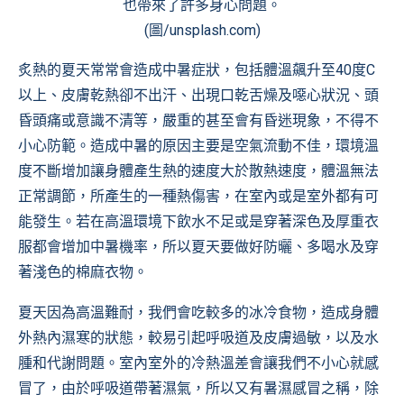
也帶來了許多身心問題。
(圖/unsplash.com)
炙熱的夏天常常會造成中暑症狀，包括體溫飆升至40度C
以上、皮膚乾熱卻不出汗、出現口乾舌燥及噁心狀況、頭
昏頭痛或意識不清等，嚴重的甚至會有昏迷現象，不得不
小心防範。造成中暑的原因主要是空氣流動不佳，環境溫
度不斷增加讓身體產生熱的速度大於散熱速度，體溫無法
正常調節，所產生的一種熱傷害，在室內或是室外都有可
能發生。若在高溫環境下飲水不足或是穿著深色及厚重衣
服都會增加中暑機率，所以夏天要做好防曬、多喝水及穿
著淺色的棉麻衣物。
夏天因為高溫難耐，我們會吃較多的冰冷食物，造成身體
外熱內濕寒的狀態，較易引起呼吸道及皮膚過敏，以及水
腫和代謝問題。室內室外的冷熱溫差會讓我們不小心就感
冒了，由於呼吸道帶著濕氣，所以又有暑濕感冒之稱，除