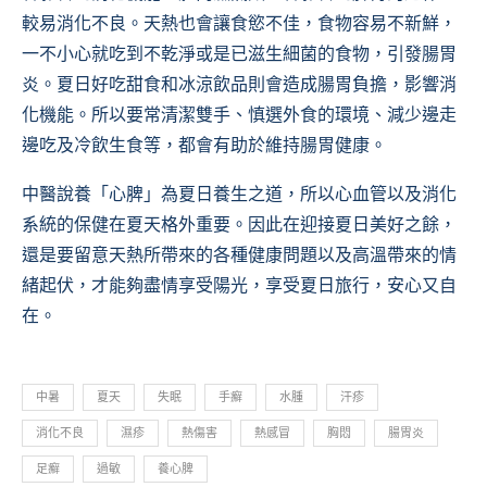
較易消化不良。天熱也會讓食慾不佳，食物容易不新鮮，
一不小心就吃到不乾淨或是已滋生細菌的食物，引發腸胃
炎。夏日好吃甜食和冰涼飲品則會造成腸胃負擔，影響消
化機能。所以要常清潔雙手、慎選外食的環境、減少邊走
邊吃及冷飲生食等，都會有助於維持腸胃健康。
中醫說養「心脾」為夏日養生之道，所以心血管以及消化
系統的保健在夏天格外重要。因此在迎接夏日美好之餘，
還是要留意天熱所帶來的各種健康問題以及高溫帶來的情
緒起伏，才能夠盡情享受陽光，享受夏日旅行，安心又自
在。
中暑
夏天
失眠
手癬
水腫
汗疹
消化不良
濕疹
熱傷害
熱感冒
胸悶
腸胃炎
足癬
過敏
養心脾