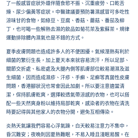
了一般感冒症狀外還伴隨食慾不振、沉重疲勞、口乾舌
燥、尿少偏黃等症狀。中醫建議要預防暑濕感冒可多吃性
涼味甘的食物，如綠豆、豆腐、香菇、蘑菇、番茄及柳
丁，也可喝一些解熱去濕的飲品如菊花茶及紫蘇茶。規律
運動排除體內濕氣也是不錯的方式。
夏季皮膚問題也造成許多人的不便困擾。氣候溼熱有利於
細菌的繁衍生長，加上夏天本來就容易流汗，所以足部、
關節交折處、私密處及大腿內側等肌膚部位較易潮濕及滋
生細菌，因而造成濕疹、汗疹、手癬、足癬等真菌性皮膚
問題，香港腳狀況也常會因此加劇。所以要注意適當清
潔，保持肌膚乾爽，選擇較透氣帶涼感的衣物，也可以搭
配一些天然爽身粉以維持局部乾爽，感染者的衣物在清洗
時要記得與其他家人的衣物分開，避免互相傳染。
炎熱天氣讓我們容易心浮氣躁，白天較易注意力不集中，
昏沉難安；夜晚則因夏熱難眠，不易入睡且淺眠易醒。在