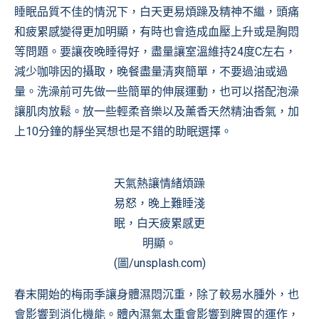
睡眠品質不佳的情況下，白天更易煩躁及精神不繼，頭痛
和疲累感變得更加明顯，有時也會造成血壓上升或是胸悶
等問題。要讓夜晚睡得好，盡量讓室溫維持24度C左右，
減少咖啡因的攝取，晚餐盡量清爽簡單，不要過油或過
量。洗澡前可先做一些簡單的伸展運動，也可以搭配泡澡
讓肌肉放鬆。放一些輕柔音樂以及薰香天然精油香氣，加
上10分鐘的靜坐冥想也是不錯的助眠選擇。
天氣熱讓情緒煩躁
易怒，晚上難睡淺
眠，白天疲累感更
明顯。
(圖/unsplash.com)
春末開始的梅雨季讓身體濕悶沉重，除了較易水腫外，也
會影響到消化機能。體內濕氣太重會影響到脾胃的運作，