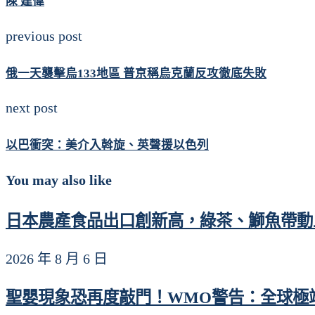
陳 建偉
previous post
俄一天襲擊烏133地區 普京稱烏克蘭反攻徹底失敗
next post
以巴衝突：美介入斡旋、英聲援以色列
You may also like
日本農產食品出口創新高，綠茶、鰤魚帶動上
2026 年 8 月 6 日
聖嬰現象恐再度敲門！WMO警告：全球極端