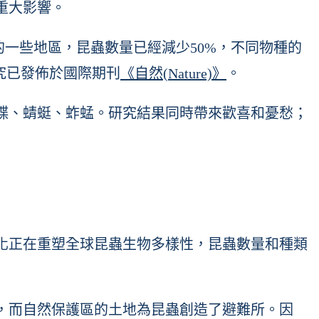
重大影響。
集約農業的一些地區，昆蟲數量已經減少50%，不同物種的
究已發佈於國際期刊
《自然(Nature)》
。
、蝴蝶、蜻蜓、蚱蜢。研究結果同時帶來歡喜和憂愁；
化正在重塑全球昆蟲生物多樣性，昆蟲數量和種類
，而自然保護區的土地為昆蟲創造了避難所。因