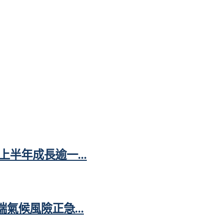
半年成長逾一...
氣候風險正急...