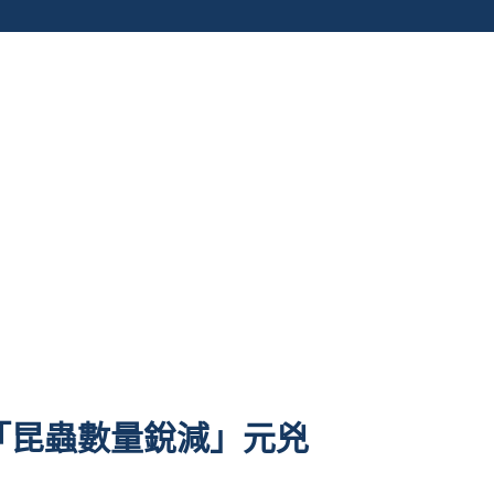
「昆蟲數量銳減」元兇