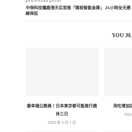
中保科技攜鹿港天后宮推「媽祖智能金庫」 24小時全天連
線保庇
YOU M
最幸福公務員！日本東京都可能推行週
用吃增加
休三日
202
2025 年 3 月 1 日