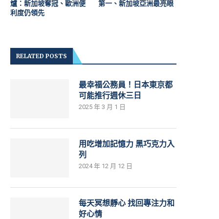
爐：新加坡奪冠、歐洲便
第一、新加坡亞洲最亮眼
利度仍領先
RELATED POSTS
最幸福公務員！日本東京都
可能推行週休三日
2025 年 3 月 1 日
用吃增加記憶力 黑巧克力入
列
2024 年 12 月 12 日
每天冥想靜心 找回專注力和
好心情