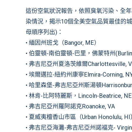
這份空氣狀況報告，依照臭氧污染、全年
染情況，揭示10個全美空氣品質最佳的
母順序列出)：
• 緬因州班戈（Bangor, ME）
• 伯靈頓-南伯靈頓-巴里，佛蒙特州(Burlington-S
• 弗吉尼亞州夏洛茨維爾Charlottesville, V
• 埃爾邁拉-紐約州康寧Elmira-Corning, N
• 哈里森堡-弗吉尼亞州斯湯頓Harrisonburg-S
• 林肯-比阿特麗斯，Lincoln-Beatrice, NE
• 弗吉尼亞州羅阿諾克Roanoke, VA
• 夏威夷檀香山市區（Urban Honolulu, H
• 弗吉尼亞海灘-弗吉尼亞州諾福克- Virginia B