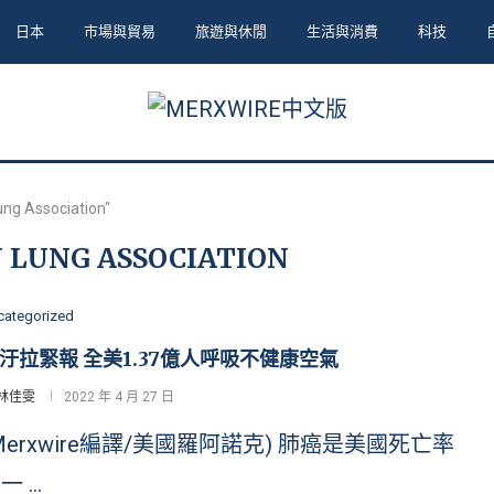
日本
市場與貿易
旅遊與休閒
生活與消費
科技
ung Association"
 LUNG ASSOCIATION
categorized
汙拉緊報 全美1.37億人呼吸不健康空氣
林佳雯
2022 年 4 月 27 日
Merxwire編譯/美國羅阿諾克) 肺癌是美國死亡率
一 …