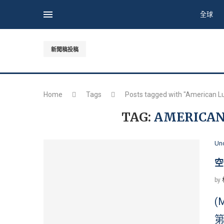
全球
新聞稿投稿
Home
Tags
Posts tagged with "American L
TAG:
AMERICAN
Un
空
by
(
第