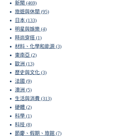
新聞
(469)
旅遊與休閒
(95)
日本
(133)
明星與娛樂
(4)
時尚穿搭
(1)
材料、化學和能源
(3)
東南亞
(2)
歐洲
(13)
歷史與文化
(3)
法國
(9)
澳洲
(5)
生活與消費
(313)
硬體
(2)
科學
(1)
科技
(8)
節慶、假期、旅館
(7)