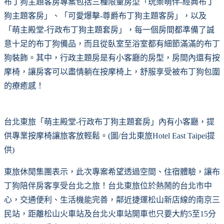
布丁狗主題客房專案包括三種限量房型「玩樂萌伴-經典布丁
狗主題客房」、「可愛爆擊-尊爵布丁狗主題客房」，以及
「萌主殿堂-行政布丁狗主題套房」，每一個房間都準備了誠
意十足的布丁狗備品，而且從臥室至浴室都有細節滿滿的布丁
狗裝飾。其中，行政主題房是有小客廳的房型，房間內還有按
摩椅，讓房客可以盡情躺在按摩椅上，舒服享受被布丁狗包圍
的療癒感！
台北東旅「萌主殿堂-行政布丁狗主題套房」內有小客廳，提
供專業按摩椅讓旅客放輕鬆。(圖/台北東旅Hotel East Taipei提
供)
東旅休閒集團表示，此次專案希望透過空間、住宿體驗，讓布
丁狗陪伴房客享受台北之旅！台北東旅位於熱鬧的台北市中
心，交通便利、生活機能完善，鄰近捷運松山新店線的南京三
民站，距離松山火車站及台北火車站開車也只要大約5至15分