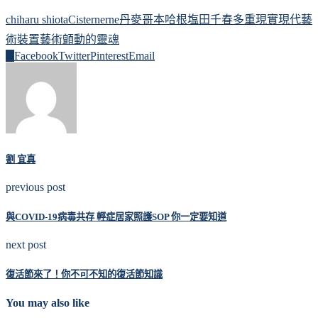
chiharu shiota
Cisternerne
丹麥
哥本哈根
塩田千春
多重現實
現代藝
術
裝置藝術
顫動的靈魂
0
Facebook
Twitter
Pinterest
Email
劉 宜真
previous post
與COVID-19病毒共存 輕症居家照護SOP 你一定要知道
next post
復活節來了！你不可不知的復活節知識
You may also like