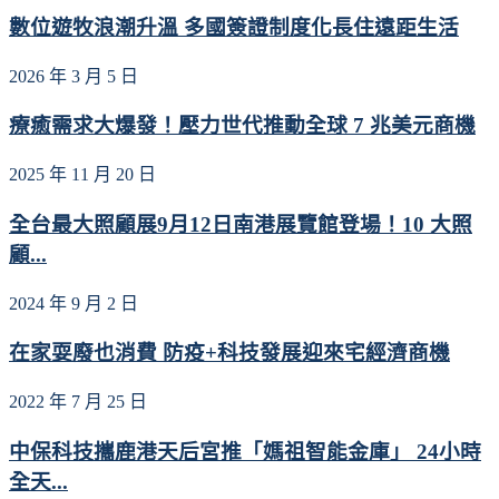
數位遊牧浪潮升溫 多國簽證制度化長住遠距生活
2026 年 3 月 5 日
療癒需求大爆發！壓力世代推動全球 7 兆美元商機
2025 年 11 月 20 日
全台最大照顧展9月12日南港展覽館登場！10 大照
顧...
2024 年 9 月 2 日
在家耍廢也消費 防疫+科技發展迎來宅經濟商機
2022 年 7 月 25 日
中保科技攜鹿港天后宮推「媽祖智能金庫」 24小時
全天...