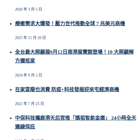
2026 年 3 月 5 日
療癒需求大爆發！壓力世代推動全球 7 兆美元商機
2025 年 11 月 20 日
全台最大照顧展9月12日南港展覽館登場！10 大照顧解
方攏抵家
2024 年 9 月 2 日
在家耍廢也消費 防疫+科技發展迎來宅經濟商機
2022 年 7 月 25 日
中保科技攜鹿港天后宮推「媽祖智能金庫」 24小時全天
連線保庇