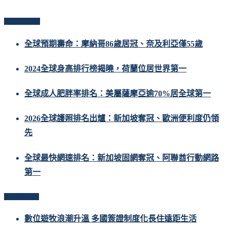
Popular Posts
全球預期壽命：摩納哥86歲居冠、奈及利亞僅55歲
2024全球身高排行榜揭曉，荷蘭位居世界第一
全球成人肥胖率排名：美屬薩摩亞逾70%居全球第一
2026全球護照排名出爐：新加坡奪冠、歐洲便利度仍領
先
全球最快網速排名：新加坡固網奪冠、阿聯酋行動網路
第一
Related Posts
數位遊牧浪潮升溫 多國簽證制度化長住遠距生活