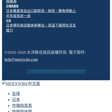
換機潮
市場與貿易
日本農產食品出口創新高，綠茶、鰤魚帶動上
半年成長逾一成
日本
日本便利商店變身避暑站，高溫下展現生活支
援力
©2018~2026 大洋聯合商訊版權所有. 電子郵件:
help@merxwire.com
Facebook
Twitter
Youtube
Envelope
全球
日本
市場與貿易
旅遊與休閒