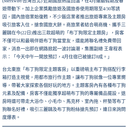
(Merxwire/台灣台北) 近期國旅熱度回溫，在4月連續假期及春
遊帶動下，加上企業獎勵旅遊及國旅劵使用期限至4/30等誘
因，國內旅宿業始復甦，不少飯店業者推出旅遊專案及主題房
吸引旅客入住，搶食國旅大餅。商旅業者結合萌商機、攜手三
麗鷗在今(22日)推出三款超萌的「布丁狗限定主題房」，房客
不僅可以和最萌伴遊布丁狗當室友，還能將聯名禮免費帶回
家，消息一出即在網路掀起一波討論潮，集團副總 王韋程表
示：「今天中午一開放預訂，4月住宿已被搶訂8成。」
台北東旅「布丁狗限定主題客房」以重磅萌主布丁狗搭配行李
箱打造主視覺，用都市旅行作主題，讓布丁狗就像一位專業嚮
導，帶著大家探索各個好玩的地方。主題客房內有各種布丁狗
元素及配備，房客不僅能獨享超萌布丁狗的專屬備品擺設，退
房時還可帶走大浴巾、小毛巾、馬克杯、室內拖、杯墊等布丁
狗聯名好禮，吸引三麗鷗及布丁狗粉絲搶先預訂，連日來詢問
度爆表。