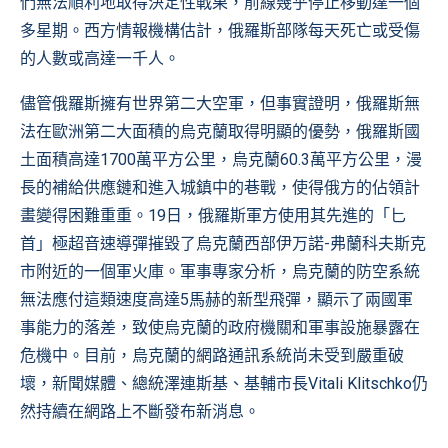
們無法順利地取得決定性戰果，前線幾乎停止移動達一個
多星期。西方情報機構估計，俄羅斯部隊每天死亡或受傷
的人數或高達一千人。
儘管俄羅斯擁有世界第二大空軍，但事實證明，俄羅斯無
法在歐洲第二大面積的烏克蘭取得明顯的優勢，俄羅斯國
土面積高達1700萬平方公里，烏克蘭60.3萬平方公里，漫
長的補給供應鏈和進入城鎮中的巷戰，使得俄方的佔領計
畫變得困難重重。19日，俄羅斯軍方使用其先進的「匕
首」極超音速導彈摧毀了烏克蘭西部伊万諾-弗蘭科夫斯克
市附近的一個軍火庫。軍事專家分析，烏克蘭的防空系統
無法應付這類速度高達5馬赫的新型飛彈，顯示了兩國軍
事能力的落差，致使烏克蘭的政府機關和軍事設施暴露在
危機中。目前，烏克蘭的網路通訊系統尚未受到嚴重破
壞，新聞媒體、總統澤連斯基、基輔市長Vitali Klitschko仍
然持續在網路上不斷發布新消息。