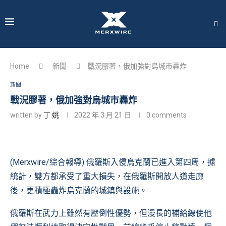
Home
新聞
戰況膠著，俄加強對烏城市轟炸
新聞
戰況膠著，俄加強對烏城市轟炸
written by
丁 姚
2022 年 3 月 21 日
0 comments
(Merxwire/綜合報導) 俄羅斯入侵烏克蘭已進入第四周，據
統計，雙方都承受了重大損失，在俄羅斯開放人道走廊
後，更積極轟炸烏克蘭的城鎮與設施。
俄羅斯在武力上雖然有壓倒性優勢，但漫長的補給線使他