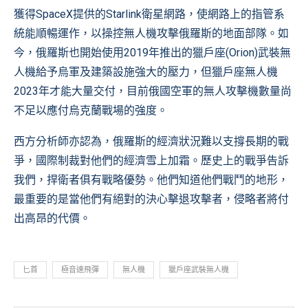
獲得SpaceX提供的Starlink衛星網路，使網路上的指管系
統能順暢運作，以操控無人機攻擊俄羅斯的地面部隊。如
今，俄羅斯也開始使用2019年推出的獵戶座(Orion)武裝無
人機給予烏軍及建築設施強大的壓力，但獵戶座無人機
2023年才能大量交付，目前俄國空軍的無人攻擊機數量尚
不足以應付烏克蘭戰場的強度。
西方分析師亦認為，俄羅斯的經濟狀況難以支撐長期的戰
爭，國際制裁對他們的經濟雪上加霜。歷史上的戰爭告訴
我們，捍衛者俱有戰略優勢。他們知道他們戰鬥的地形，
最重要的是當他們有絕對的決心擊退攻擊者，侵略者將付
出高昂的代價。
匕首
極音速飛彈
無人機
獵戶座武裝無人機