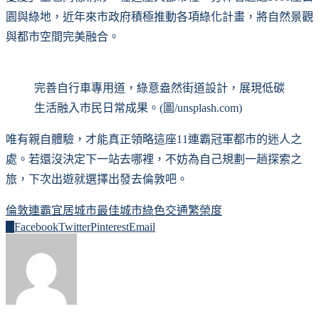
園與綠地，近年來市政府積極推動各項綠化計畫，將自然景觀
與都市空間完美融合。
完善自行車專用道，綠意盎然街道設計，展現低碳
生活融入市民日常成果。(圖/unsplash.com)
唯有親自體驗，才能真正領略這座11連霸冠軍都市的迷人之
處。若還沒決定下一站去哪裡，不妨為自己規劃一趟探索之
旅，下次出遊就選擇出發去倫敦吧。
倫敦連霸
宜居城市
最佳城市
綠色交通
繁榮度
0
Facebook
Twitter
Pinterest
Email