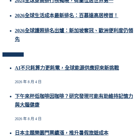
2024全球身高排行榜揭曉，荷蘭位居世界第一
2026全球生活成本最新排名：百慕達高居榜首！
2026全球護照排名出爐：新加坡奪冠、歐洲便利度仍領
先
Related Posts
AI不只耗算力更耗電，全球能源供應迎來新挑戰
2026 年 8 月 4 日
下午來杯低咖啡因咖啡？研究發現可能有助維持記憶力
與大腦健康
2026 年 8 月 4 日
日本主題樂園門票續漲，推升暑假旅遊成本