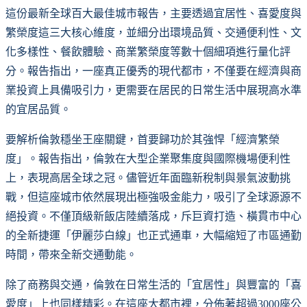
這份最新全球百大最佳城市報告，主要透過宜居性、喜愛度與
繁榮度這三大核心維度，並細分出環境品質、交通便利性、文
化多樣性、餐飲體驗、商業繁榮度等數十個細項進行量化評
分。報告指出，一座真正優秀的現代都市，不僅要在經濟與商
業投資上具備吸引力，更需要在居民的日常生活中展現高水準
的宜居品質。
要解析倫敦穩坐王座關鍵，首要歸功於其強悍「經濟繁榮
度」。報告指出，倫敦在大型企業聚集度與國際機場便利性
上，表現高居全球之冠。儘管近年面臨新稅制與景氣波動挑
戰，但這座城市依然展現出極強吸金能力，吸引了全球源源不
絕投資。不僅頂級新飯店陸續落成，斥巨資打造、橫貫市中心
的全新捷運「伊麗莎白線」也正式通車，大幅縮短了市區通勤
時間，帶來全新交通動能。
除了商務與交通，倫敦在日常生活的「宜居性」與豐富的「喜
愛度」上也同樣精彩。在這座大都市裡，分佈著超過3000座公