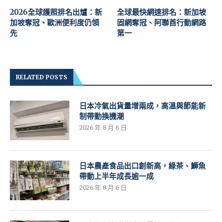
2026全球護照排名出爐：新
全球最快網速排名：新加坡
加坡奪冠、歐洲便利度仍領
固網奪冠、阿聯酋行動網路
先
第一
RELATED POSTS
日本冷氣出貨量增兩成，高溫與節能新
制帶動換機潮
2026 年 8 月 6 日
日本農產食品出口創新高，綠茶、鰤魚
帶動上半年成長逾一成
2026 年 8 月 6 日