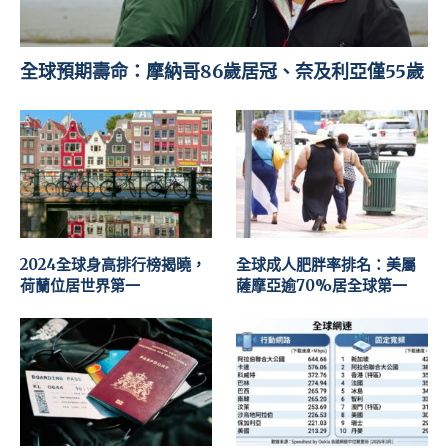
全球預期壽命：摩納哥86歲居冠、奈及利亞僅55歲
2024全球身高排行榜揭曉，
全球成人肥胖率排名：美屬
荷蘭位居世界第一
薩摩亞逾70%居全球第一