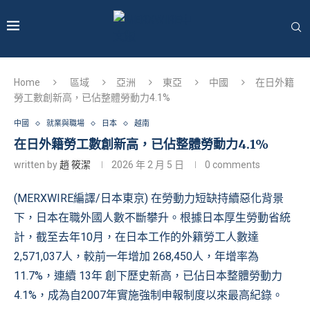
Home
區域
亞洲
東亞
中國
在日外籍
勞工數創新高，已佔整體勞動力4.1%
中國
就業與職場
日本
越南
在日外籍勞工數創新高，已佔整體勞動力4.1%
written by
趙 筱潔
2026 年 2 月 5 日
0 comments
(MERXWIRE編譯/日本東京) 在勞動力短缺持續惡化背景
下，日本在職外國人數不斷攀升。根據日本厚生勞動省統
計，截至去年10月，在日本工作的外籍勞工人數達
2,571,037人，較前一年增加 268,450人，年增率為
11.7%，連續 13年 創下歷史新高，已佔日本整體勞動力
4.1%，成為自2007年實施強制申報制度以來最高紀錄。