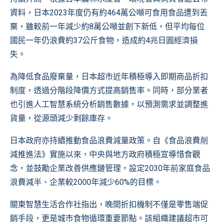
資料，日本2023年度仍有約464萬公噸可食用食品遭到丟
棄，雖較前一年減少約8萬公噸並創下新低，但平均每位
國民一年仍浪費約37公斤食物，造成約4兆日圓經濟損
失。
為降低食品廢棄量，日本超市近年積極導入即期商品折扣
制度，透過分階段降價方式提高銷售率。同時，部分業者
也引進人工智慧系統分析銷售數據，以預測需求並調整進
貨量，從源頭減少剩餘庫存。
日本政府亦持續推動食品浪費減量政策。自《食品浪費削
減推進法》實施以來，中央與地方政府積極宣導惜食觀
念，並鼓勵企業改善供應鏈管理，設定2030年前家庭食品
浪費減半、企業較2000年減少60%的目標。
關東智慧生活合作社指出，晚間折扣機制不僅是零售端促
銷手段，更是城市食物循環重要節點。該組織建議超市可