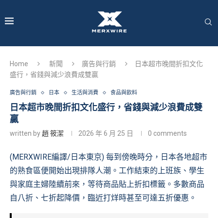
Home
新聞
廣告與行銷
日本超市晚間折扣文化
盛行，省錢與減少浪費成雙贏
廣告與行銷
日本
生活與消費
食品與飲料
日本超市晚間折扣文化盛行，省錢與減少浪費成雙
贏
written by
趙 筱潔
2026 年 6 月 25 日
0 comments
(MERXWIRE編譯/日本東京) 每到傍晚時分，日本各地超市
的熟食區便開始出現排隊人潮。工作結束的上班族、學生
與家庭主婦陸續前來，等待商品貼上折扣標籤。多數商品
自八折、七折起降價，臨近打烊時甚至可達五折優惠。