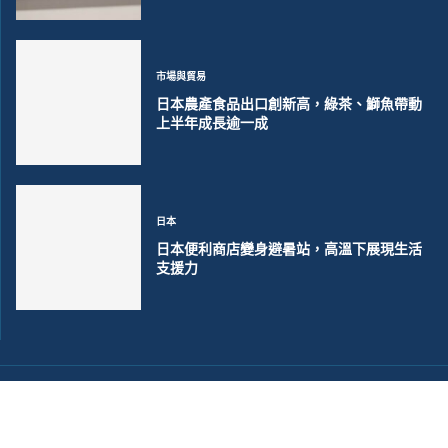
市場與貿易
日本農產食品出口創新高，綠茶、鰤魚帶動
上半年成長逾一成
日本
日本便利商店變身避暑站，高溫下展現生活
支援力
©2018~2026 大洋聯合商訊版權所有. 電子郵件:
help@merxwire.com