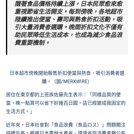
隨著食品價格持續上漲，日本民眾愈來愈
重視節省生活開支。每到傍晚，各地超市
陸續推出便當、壽司與熟食折扣活動，吸
引大量消費者選購。晚間折扣文化不僅有
助民眾降低生活成本，也成為減少食品浪
費重要機制。
日本超市傍晚開始販售折扣便當與熟食，吸引消費者選
購。（圖/MERXWIRE）
居住在東京都的上班族佐藤先生表示：「同樣品質的便
當，晚一點買可以省下好幾百日圓，這已經變成我固定的
生活方式。」
近年來，日本社會對「食品浪費（食品ロス）」問題關注
持續升高。根據日本農林水產省、環境省與消費者廳公布